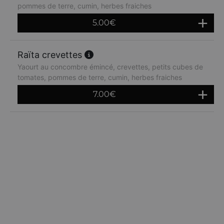
pommes de terre, cumin, herbes fraiches
5.00
€
Raïta crevettes
Yaourt au concombre émincé, crevettes, petits cubes de
tomates, pommes de terre, cumin, herbes fraiches
7.00
€