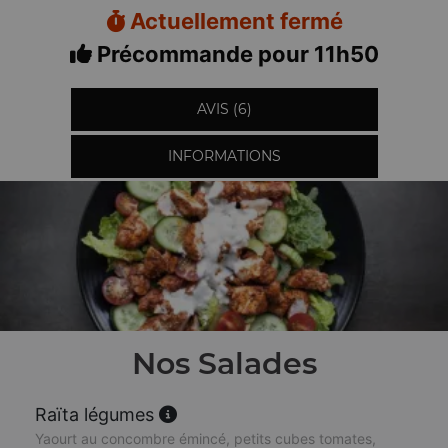
Actuellement fermé
Précommande pour 11h50
AVIS (6)
INFORMATIONS
Nos Salades
Raïta légumes
Yaourt au concombre émincé, petits cubes tomates,