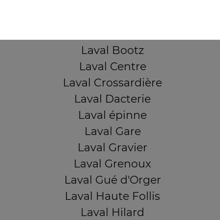
Laval Avesnière
Laval Beauregard
Laval Bel Air
Laval Bootz
Laval Centre
Laval Crossardière
Laval Dacterie
Laval épinne
Laval Gare
Laval Gravier
Laval Grenoux
Laval Gué d'Orger
Laval Haute Follis
Laval Hilard