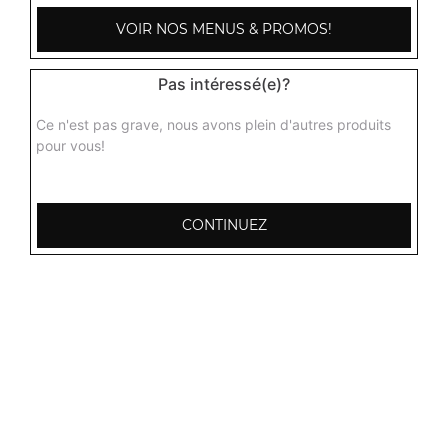
VOIR NOS MENUS & PROMOS!
Pas intéressé(e)?
Ce n'est pas grave, nous avons plein d'autres produits
pour vous!
CONTINUEZ
103, Avenue Robert Buron
53000 Laval
Mentions légales
QUARTIERS PROCHES