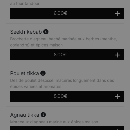
au four tandoor
6.00
€
Seekh kebab
Brochette d'agneau haché marinée aux herbes (menthe,
coriandre) et épices maison
6.00
€
Poulet tikka
Dès de poulet désossé, macérés longuement dans des
épices variées et aromates
8.00
€
Agnau tikka
Morceaux d'agneau mariné aux épices maison