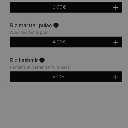
3.00
€
Riz marttar pulao
Avec des petits pois
4.00
€
Riz kashmir
Parfumé au safran et fruits secs
4.00
€