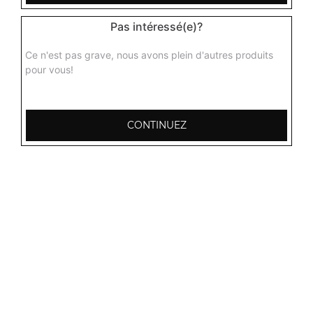
Pas intéressé(e)?
Ce n'est pas grave, nous avons plein d'autres produits
pour vous!
CONTINUEZ
103, Avenue Robert Buron
53000 Laval
Mentions légales
QUARTIERS PROCHES
Laval Avesnière
Laval Beauregard
Laval Bel Air