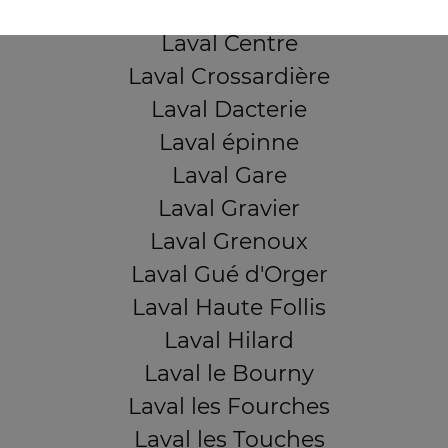
Laval Bootz
Laval Centre
Laval Crossardière
Laval Dacterie
Laval épinne
Laval Gare
Laval Gravier
Laval Grenoux
Laval Gué d'Orger
Laval Haute Follis
Laval Hilard
Laval le Bourny
Laval les Fourches
Laval les Touches