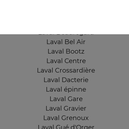
QUARTIERS PROCHES
Laval Avesnière
Laval Beauregard
Laval Bel Air
Laval Bootz
Laval Centre
Laval Crossardière
Laval Dacterie
Laval épinne
Laval Gare
Laval Gravier
Laval Grenoux
Laval Gué d'Orger