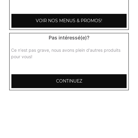
3.50
€
VOIR NOS MENUS & PROMOS!
Pas intéressé(e)?
Ce n'est pas grave, nous avons plein d'autres produits
pour vous!
CONTINUEZ
103, Avenue Robert Buron
53000 Laval
Mentions légales