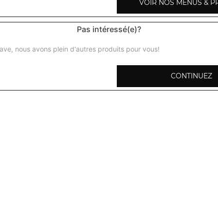
VOIR NOS MENUS & P
Pas intéressé(e)?
ave, nous avons plein d'autres produits pour vous!
Raïta légumes
Yaourt au concombre émincé, petits cubes tomates, pomm
CONTINUEZ
herbes fraiches
Raïta crevettes
Yaourt au concombre émincé, crevettes, petits cubes d
de terre, cumin, herbes fraiches