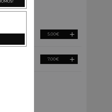
ROMOS!
5.00
€
es de terre, cumin,
7.00
€
e tomates, pommes