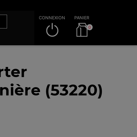
CONNEXION
PANIER
0
rter
nière (53220)