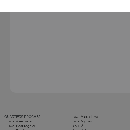
QUARTIERS PROCHES
Laval Vieux Laval
Laval Avesnière
Laval Vignes
Laval Beauregard
Ahuillé