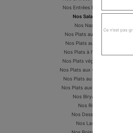
Nos Entrées Beignets
Nos Salades
Nos Naans
Ce n'est pas gr
Nos Plats au Poulet
Nos Plats au Boeuf
Nos Plats à l'Agneau
Nos Plats végétariens
Nos Plats aux Crevettes
Nos Plats au Poisson
Nos Plats aux Gambas
Nos Biryanis
Nos Riz
Nos Desserts
Nos Lassi
Nos Boissons