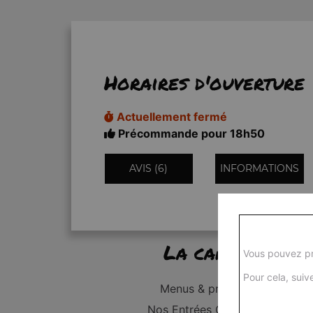
Horaires d'ouverture
Actuellement fermé
Précommande pour 18h50
AVIS (6)
INFORMATIONS
La carte
Vous pouvez pr
Pour cela, suive
Menus & promos
Nos Entrées Grillades