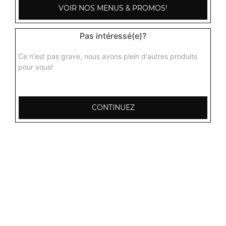
Poulet baingan
VOIR NOS MENUS & PROMOS!
Curry de poulet, aubergines hachées grillés aux épices
indiennes + 1 potion de riz basmati
Pas intéressé(e)?
15.00
€
Ce n'est pas grave, nous avons plein d'autres produits
pour vous!
Poulet roganjosh
Curry de poulet très épicé et pimenté + 1 potion de riz
basmati
CONTINUEZ
15.00
€
Poulet aux champignons
Curry de poulet aux champignons parfumés aux épices +
1 potion de riz basmati
15.50
€