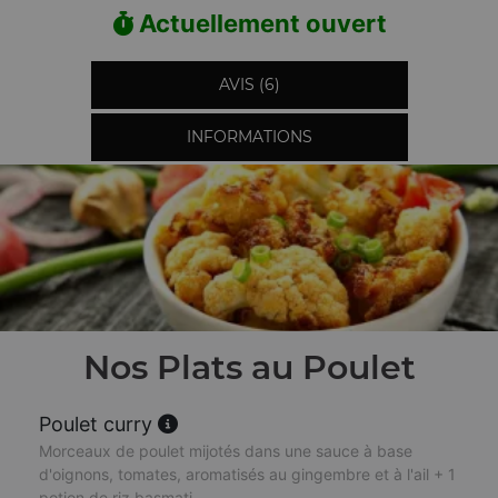
Actuellement ouvert
AVIS (6)
INFORMATIONS
Nos Plats au Poulet
Poulet curry
Morceaux de poulet mijotés dans une sauce à base
d'oignons, tomates, aromatisés au gingembre et à l'ail + 1
potion de riz basmati