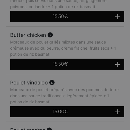
tandoor puis servis dans une sauce, ail, gingembre,
poivrons, coriandre + 1 potion de riz basmati
15.50
€
Butter chicken
Morceaux de poulet grillés mijotés dans une sauce
crémeuse avec du beurre, crème fraiche, fruits secs + 1
potion de riz basmati
15.50
€
Poulet vindaloo
Morceaux de poulet préparés avec des pommes de terre
dans une sauce traditionnelle legèrement épicée + 1
potion de riz basmati
15.00
€