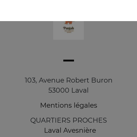
103, Avenue Robert Buron
53000 Laval
Mentions légales
QUARTIERS PROCHES
Laval Avesnière