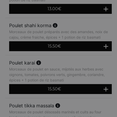
13.00
€
Poulet shahi korma
Morceaux de poulet préparés avec des amandes, noix de
cajou, crème fraiche, épices + 1 potion de riz basmati
15.50
€
Poulet karai
Morceaux de poulet en sauce, mijotés aux herbes avec
oignons, tomates, poivrons verts, gingembre, coriandre,
épices + 1 potion de riz basmati
15.50
€
Poulet tikka massala
Morceaux de poulet désossés marinés et cuits au four