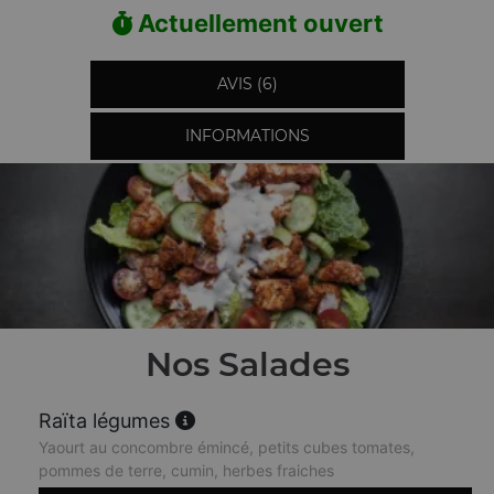
Actuellement ouvert
AVIS (6)
INFORMATIONS
Nos Salades
Raïta légumes
Yaourt au concombre émincé, petits cubes tomates,
pommes de terre, cumin, herbes fraiches