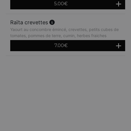
5.00
€
Raïta crevettes
Yaourt au concombre émincé, crevettes, petits cubes de
tomates, pommes de terre, cumin, herbes fraiches
7.00
€