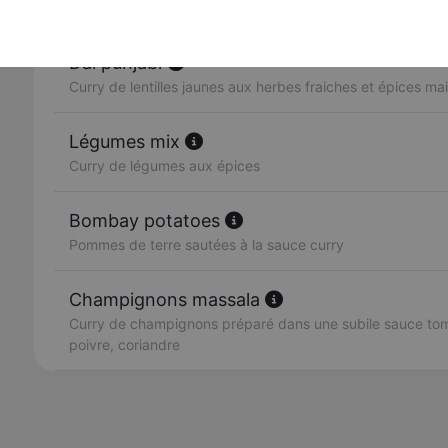
Curry de petits pois et fromage
Dal punjabi
Curry de lentilles jaunes aux herbes fraiches et épices ma
Légumes mix
Curry de légumes aux épices
Bombay potatoes
Pommes de terre sautées à la sauce curry
Champignons massala
Curry de champignons préparé dans une subile sauce toma
poivre, coriandre