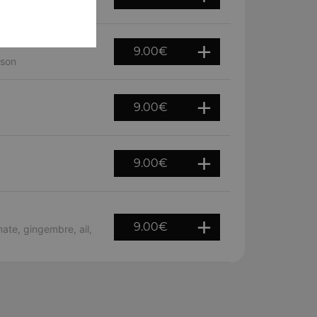
9.00
€
ison
9.00
€
9.00
€
9.00
€
te, gingembre, ail,