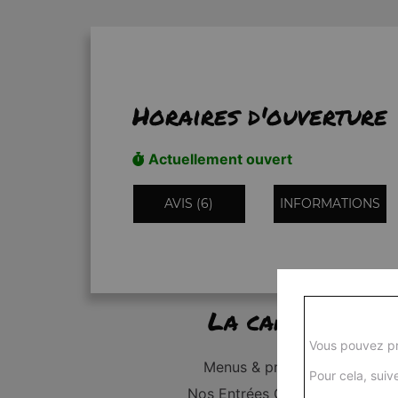
Horaires d'ouverture
Actuellement ouvert
AVIS (6)
INFORMATIONS
La carte
Vous pouvez pr
Menus & promos
Pour cela, suive
Nos Entrées Grillades