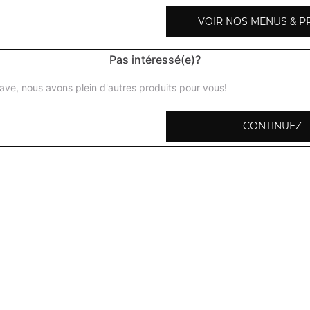
VOIR NOS MENUS & P
Pas intéressé(e)?
Légumes shahi korma
ave, nous avons plein d'autres produits pour vous!
Légumes préparés avec des amandes, noix de cajou, crèm
CONTINUEZ
Baingan bharta
Crème d'aubergines aux herbes fraiches
Aloo palak
Curry d'épinard et pommes de terre
Palak paneer
Curry d'épinards avec du fromage et crème fraiche
Mattar paneer