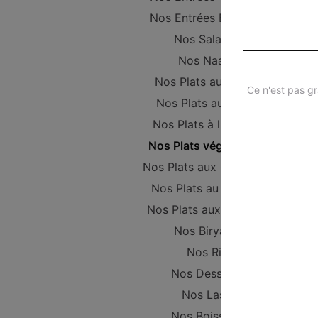
Nos Entrées Beignets
Nos Salades
Nos Naans
Nos Plats au Poulet
Ce n'est pas gr
Nos Plats au Boeuf
Nos Plats à l'Agneau
Nos Plats végétariens
Nos Plats aux Crevettes
Nos Plats au Poisson
Nos Plats aux Gambas
Nos Biryanis
Nos Riz
Nos Desserts
Nos Lassi
Nos Boissons