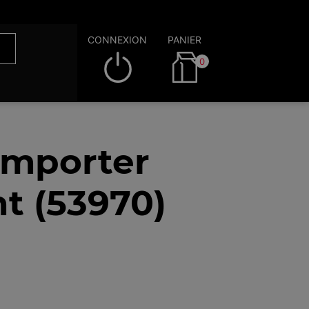
CONNEXION
PANIER
0
emporter
nt (53970)