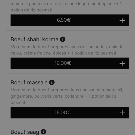
tomates, pommes de terre, sauce légèrement épicée + 1
potion de riz basmati
16.50
€
Boeuf shahi korma
Morceaux de boeuf préparés avec des amandes, noix de
cajou, crème fraiche, épices + 1 potion de riz basmati
16.00
€
Boeuf massala
Morceaux de boeuf préparés dans une sauce tomate, ail,
gingembre, poivrons verts, coriandre + 1 potion de riz
basmati
16.00
€
Boeuf saag