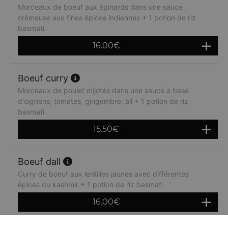
Morceaux de boeuf aux épinards dans une sauce
crémeuse aux fines épices indiennes + 1 potion de riz
basmati
16.00
€
Boeuf curry
Morceaux de poulet mijotés dans une sauce à base
d'oignons, tomates, gingembre, ail + 1 potion de riz
basmati
15.50
€
Boeuf dall
Curry de boeuf aux lentilles jaunes avec différentes
épices du kashmir + 1 potion de riz basmati
16.00
€