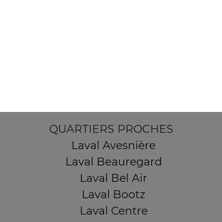
103, Avenue Robert Buron
53000 Laval
Mentions légales
QUARTIERS PROCHES
Laval Avesnière
Laval Beauregard
Laval Bel Air
Laval Bootz
Laval Centre