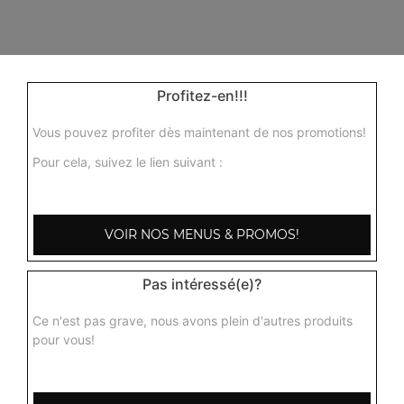
Profitez-en!!!
Vous pouvez profiter dès maintenant de nos promotions!
Pour cela, suivez le lien suivant :
VOIR NOS MENUS & PROMOS!
103, Avenue Robert Buron
Pas intéressé(e)?
53000 Laval
Ce n'est pas grave, nous avons plein d'autres produits
pour vous!
Mentions légales
QUARTIERS PROCHES