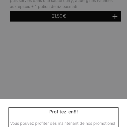
puis servies dans une sauce curry, aubergines hachées
aux épices + 1 potion de riz basmati
21.50
€
Profitez-en!!!
Vous pouvez profiter dès maintenant de nos promotions!