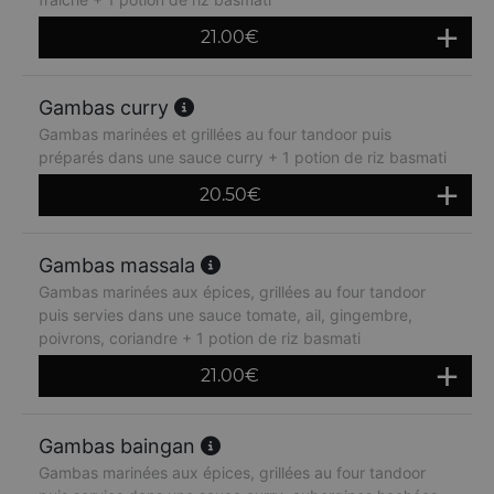
21.00
€
Gambas curry
Gambas marinées et grillées au four tandoor puis
préparés dans une sauce curry + 1 potion de riz basmati
20.50
€
Gambas massala
Gambas marinées aux épices, grillées au four tandoor
puis servies dans une sauce tomate, ail, gingembre,
poivrons, coriandre + 1 potion de riz basmati
21.00
€
Gambas baingan
Gambas marinées aux épices, grillées au four tandoor