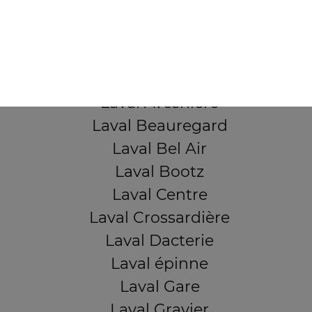
53000 Laval
Mentions légales
QUARTIERS PROCHES
Laval Avesnière
Laval Beauregard
Laval Bel Air
Laval Bootz
Laval Centre
Laval Crossardière
Laval Dacterie
Laval épinne
Laval Gare
Laval Gravier