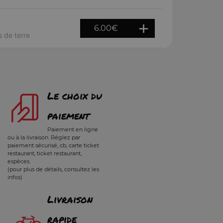
6.00
€
 de terre
Le choix du
paiement
Paiement en ligne
ou à la livraison. Réglez par
paiement sécurisé, cb, carte ticket
restaurant, ticket restaurant,
espèces.
(pour plus de détails, consultez les
infos)
Livraison
rapide