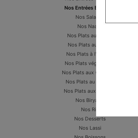
Nos Entrées Beignets
Nos Salades
Nos Naans
Nos Plats au Poulet
Nos Plats au Boeuf
Nos Plats à l'Agneau
Nos Plats végétariens
Nos Plats aux Crevettes
Nos Plats au Poisson
Nos Plats aux Gambas
Nos Biryanis
Nos Riz
Nos Desserts
Nos Lassi
Nos Boissons