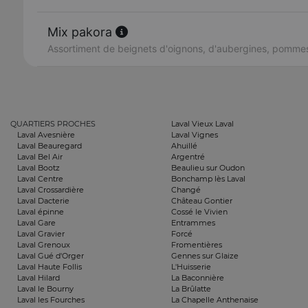
Mix pakora
Assortiment de beignets d'oignons, d'aubergines, pommes
QUARTIERS PROCHES
Laval Vieux Laval
Laval Avesnière
Laval Vignes
Laval Beauregard
Ahuillé
Laval Bel Air
Argentré
Laval Bootz
Beaulieu sur Oudon
Laval Centre
Bonchamp lès Laval
Laval Crossardière
Changé
Laval Dacterie
Château Gontier
Laval épinne
Cossé le Vivien
Laval Gare
Entrammes
Laval Gravier
Forcé
Laval Grenoux
Fromentières
Laval Gué d'Orger
Gennes sur Glaize
Laval Haute Follis
L'Huisserie
Laval Hilard
La Baconnière
Laval le Bourny
La Brûlatte
Laval les Fourches
La Chapelle Anthenaise