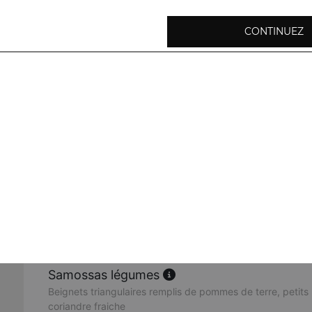
CONTINUEZ
Oignons pakora
Beignets d'oignons frits préparés avec de la farine de poi
herbes fraiches
Baingan pakora
Beignets de rondelles d'aubergines à base de farine de po
Aloo pakora
Beignets de pommes de terre, préparés avec de la farine 
épices
Samossas légumes
Beignets triangulaires remplis de pommes de terre, petits 
coriandre fraiche