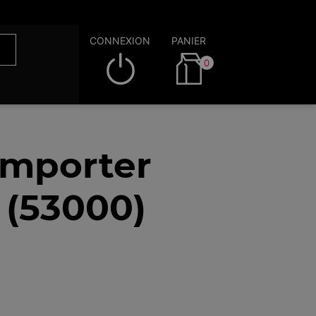
CONNEXION
PANIER
0
emporter
 (53000)