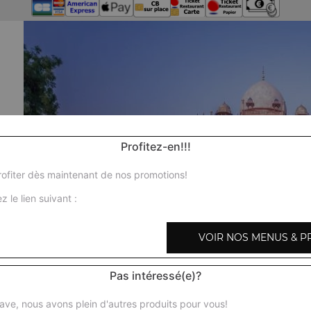
Profitez-en!!!
ofiter dès maintenant de nos promotions!
z le lien suivant :
VOIR NOS MENUS & P
Pas intéressé(e)?
Nos 
ave, nous avons plein d'autres produits pour vous!