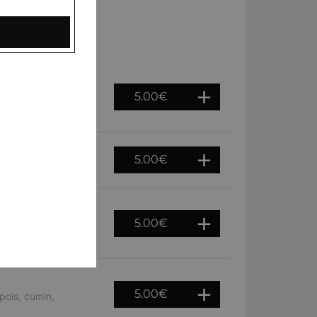
5.00
€
s chiches et des
5.00
€
is chiches et épices
5.00
€
de pois chiches et
5.00
€
pois, cumin,