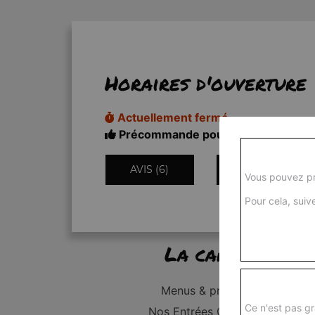
Horaires d'ouverture
Actuellement fermé
Précommande pour 18h50
AVIS (6)
INFORMATIONS
Vous pouvez pr
Pour cela, suive
La carte
Menus & promos
Ce n'est pas gr
Nos Entrées Grillades