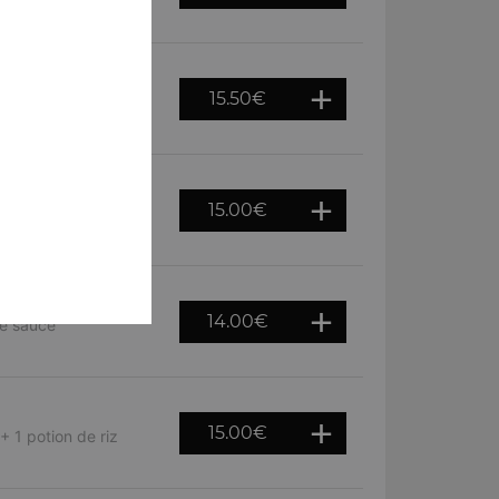
otion de riz basmati
15.50
€
use avec du beurre,
15.00
€
 dans une sauce
14.00
€
ne sauce
15.00
€
+ 1 potion de riz