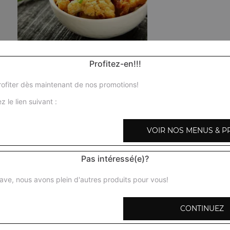
Poulet curry
Profitez-en!!!
Morceaux de poulet mijotés dans une sauce à base d'oign
aromatisés au gingembre et à l'ail + 1 potion de riz basmat
ofiter dès maintenant de nos promotions!
z le lien suivant :
Poulet shahi korma
Morceaux de poulet préparés avec des amandes, noix de
VOIR NOS MENUS & P
fraiche, épices + 1 potion de riz basmati
Pas intéressé(e)?
Poulet karai
Morceaux de poulet en sauce, mijotés aux herbes avec oi
ave, nous avons plein d'autres produits pour vous!
poivrons verts, gingembre, coriandre, épices + 1 potion d
CONTINUEZ
Poulet tikka massala
Morceaux de poulet désossés marinés et cuits au four tan