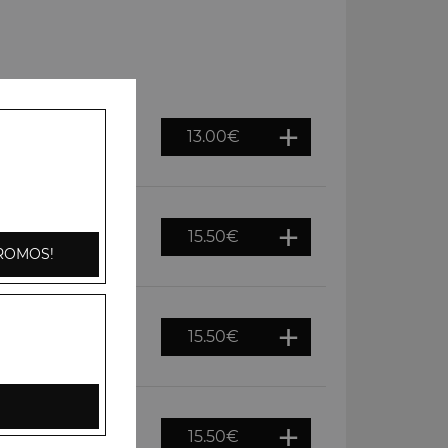
13.00
€
ons, tomates,
i
15.50
€
 cajou, crème
ROMOS!
15.50
€
gnons, tomates,
e riz basmati
15.50
€
door puis servis