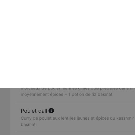
dans une sauce, ail, gingembre, poivrons, coriandre + 1 p
Butter chicken
Morceaux de poulet grillés mijotés dans une sauce créme
crème fraiche, fruits secs + 1 potion de riz basmati
Poulet vindaloo
Morceaux de poulet préparés avec des pommes de terre
traditionnelle legèrement épicée + 1 potion de riz basmati
Poulet madras
Morceaux de poulet marinés grillés puis préparés dans u
moyennement épicée + 1 potion de riz basmati
Poulet dall
Curry de poulet aux lentilles jaunes et épices du kasshmir 
basmati