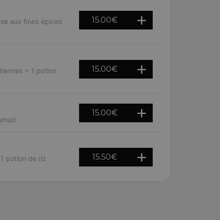
15.00
€
e aux fines épices
15.00
€
diennes + 1 potion
15.00
€
smati
15.50
€
 potion de riz