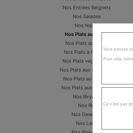
Nos Entrées Beignets
Nos Salades
Nos Naans
Nos Plats au Poulet
Nos Plats au Boeuf
Vous pouvez pr
Nos Plats à l'Agneau
Pour cela, suive
Nos Plats végétariens
Nos Plats aux Crevettes
Nos Plats au Poisson
Nos Plats aux Gambas
Nos Biryanis
Ce n'est pas gr
Nos Riz
Nos Desserts
Nos Lassi
Nos Boissons