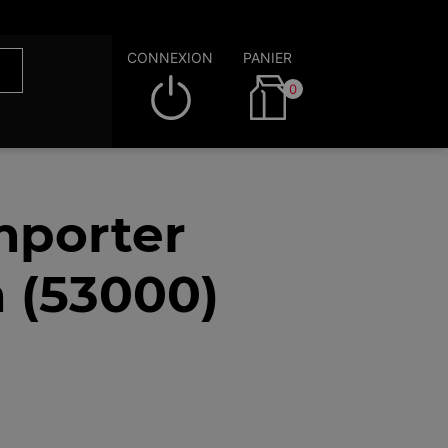
CONNEXION
PANIER
0
mporter
n (53000)