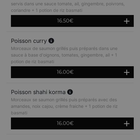
servis dans une sauce tomate, ail, gingembre, poivrons,
coriandre + 1 potion de riz basmati
16.50
€
Poisson curry
Morceaux de saumon grillés puis préparés dans une
sauce à base d'oignons, tomates, gingembre, ail + 1
potion de riz basmati
16.00
€
Poisson shahi korma
Morceaux se saumon grillés puis préparés avec des
amandes, noix cajou, crème fraiche + 1 potion de riz
basmati
16.00
€