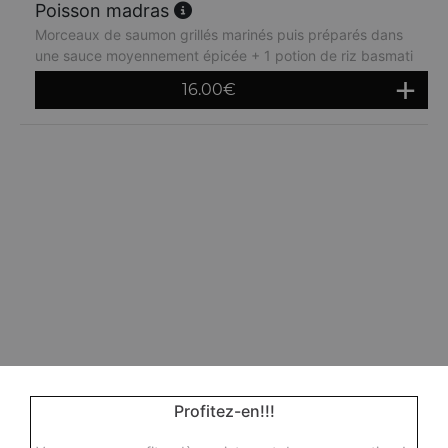
Poisson madras
Morceaux de saumon grillés marinés puis préparés dans
une sauce moyennement épicée + 1 potion de riz basmati
16.00
€
Profitez-en!!!