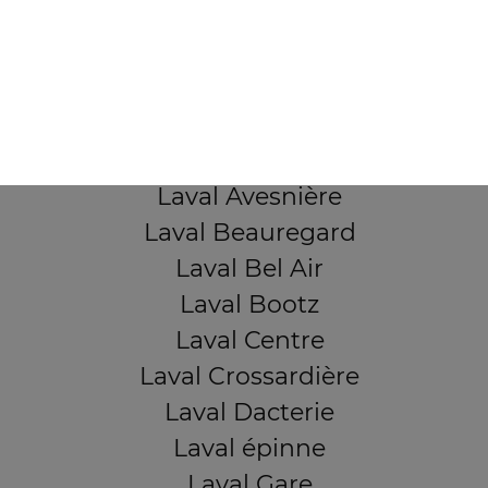
103, Avenue Robert Buron
53000 Laval
Mentions légales
QUARTIERS PROCHES
Laval Avesnière
Laval Beauregard
Laval Bel Air
Laval Bootz
Laval Centre
Laval Crossardière
Laval Dacterie
Laval épinne
Laval Gare