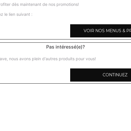
ofiter dès maintenant de nos promotions!
z le lien suivant :
VOIR NOS MENUS & P
Poisson massala
Morceaux de saumon marinés cuits au four tandoor puis s
Pas intéressé(e)?
sauce tomate, ail, gingembre, poivrons, coriandre + 1 poti
ave, nous avons plein d'autres produits pour vous!
Poisson curry
Morceaux de saumon grillés puis préparés dans une sauce
CONTINUEZ
tomates, gingembre, ail + 1 potion de riz basmati
Poisson shahi korma
Morceaux se saumon grillés puis préparés avec des amand
crème fraiche + 1 potion de riz basmati
Poisson madras
Morceaux de saumon grillés marinés puis préparés dans 