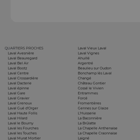
QUARTIERS PROCHES
Laval Vieux Laval
Laval Avesnière
Laval Vignes
Laval Beauregard
Ahuillé
Laval Bel Air
Argentré
Laval Bootz
Beaulieu sur Oudon
Laval Centre
Bonchamp lès Laval
Laval Crossardière
Changé
Laval Dacterie
Château Gontier
Laval épinne
Cossé le Vivien
Laval Gare
Entrammes
Laval Gravier
Forcé
Laval Grenoux
Fromentières
Laval Gué d'Orger
Gennes sur Glaize
Laval Haute Follis
L'Huisserie
Laval Hilard
La Baconnière
Laval le Bourny
La Brûlatte
Laval les Fourches
La Chapelle Anthenaise
Laval les Touches
La Chapelle Craonnaise
Laval Murat Mortier
Laigné