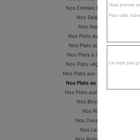
Vous pouvez pr
Nos Entrées Beignets
Pour cela, suive
Nos Salades
Nos Naans
Nos Plats au Poulet
Nos Plats au Boeuf
Nos Plats à l'Agneau
Ce n'est pas gr
Nos Plats végétariens
Nos Plats aux Crevettes
Nos Plats au Poisson
Nos Plats aux Gambas
Nos Biryanis
Nos Riz
Nos Desserts
Nos Lassi
Nos Boissons