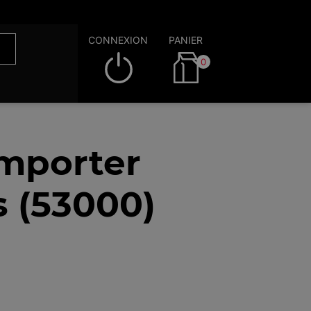
CONNEXION
PANIER
0
emporter
s (53000)