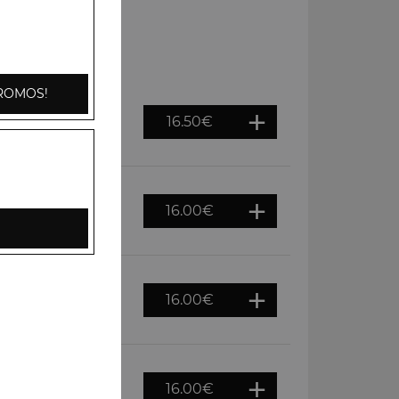
ROMOS!
16.50
€
ervis dans une
on de riz basmati
16.00
€
 à base d'oignons,
16.00
€
es, noix cajou,
16.00
€
une sauce