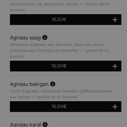
sauce tomate, ail, gingembre, épices + 1 potion de riz
basmati
16.50
€
Agneau saag
Morceaux d'agneau aux épinards, dans une sauce
crémeuse aux fines épices indiennes + 1 potion de riz
basmati
16.00
€
Agneau baingan
Curry d'agneau, aubergines hachées grillées préparées
aux épices + 1 potion de riz basmati
16.00
€
Agneau karaï