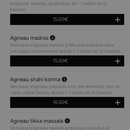
d'oignons, tomates, gingembre, ail + 1 potion de riz
basmati
15.00
€
Agneau madras
Morceaux d'agneau marinés grillés puis préparés dans
une sauce moyennement épicée + 1 potion de riz basmati
15.50
€
Agneau shahi korma
Morceaux d'agneau préparés avec des amandes, noix de
cajou, crème fraiche, épices + 1 potion de riz basmati
16.50
€
Agneau tikka massala
Morceaux d'agneau marinés grillés puis cuisinés à la