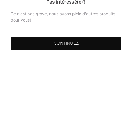
Pas intéressé(e)?
Agneau dall
Curry d'agneau aux lentilles jaunes avec différentes
Ce n'est pas grave, nous avons plein d'autres produits
épices du kashmir + 1 potion de riz basmati
pour vous!
16.00
€
CONTINUEZ
Agneau aux champignons
Curry d'agneau aux champignons délicieusement
parfumé aux épices + 1 potion de riz basmati
16.00
€