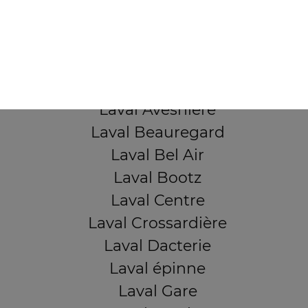
53000 Laval
Mentions légales
QUARTIERS PROCHES
Laval Avesnière
Laval Beauregard
Laval Bel Air
Laval Bootz
Laval Centre
Laval Crossardière
Laval Dacterie
Laval épinne
Laval Gare