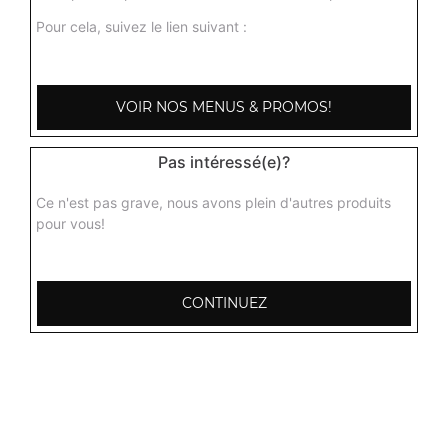
Pour cela, suivez le lien suivant :
VOIR NOS MENUS & PROMOS!
Pas intéressé(e)?
Ce n'est pas grave, nous avons plein d'autres produits
pour vous!
CONTINUEZ
103, Avenue Robert Buron