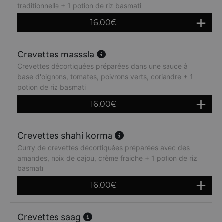
traditionnelle + 1 potion de riz basmati
16.00
€
Crevettes masssla
Crevettes décortiquées préparées dans une sauce à
base d'oignons, tomates, poivrons verts, coriandre + 1
potion de riz basmati
16.00
€
Crevettes shahi korma
Curry de crevettes décortiquées préparées avec des
amandes, noix de cajou, crème fraiche + 1 potion de riz
basmati
16.00
€
Crevettes saag