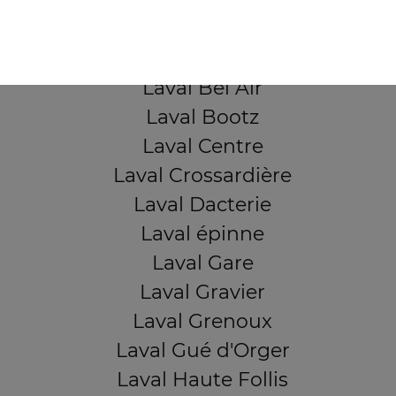
QUARTIERS PROCHES
Laval Avesnière
Laval Beauregard
Laval Bel Air
Laval Bootz
Laval Centre
Laval Crossardière
Laval Dacterie
Laval épinne
Laval Gare
Laval Gravier
Laval Grenoux
Laval Gué d'Orger
Laval Haute Follis