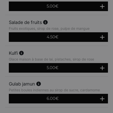
5.00
€
Salade de fruits
Fruits exotiques, sirop de rose, pulpe de mangue
4.50
€
Kulfi
Glace maison à base de lai, pistaches, sirop de rose
5.00
€
Gulab jamun
Petites boules indiennes au sirop de sucre, cardamome
6.00
€