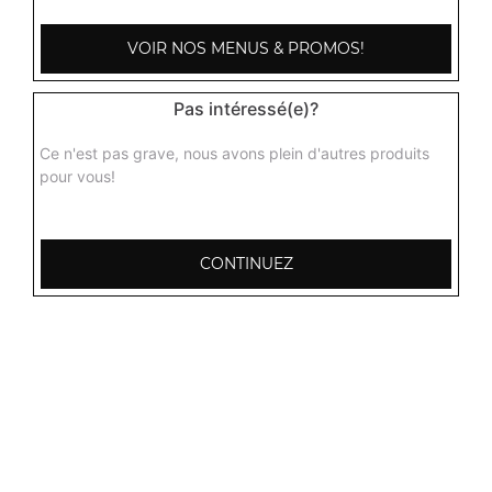
VOIR NOS MENUS & PROMOS!
Pas intéressé(e)?
Ce n'est pas grave, nous avons plein d'autres produits
pour vous!
CONTINUEZ
103, Avenue Robert Buron
53000 Laval
Mentions légales