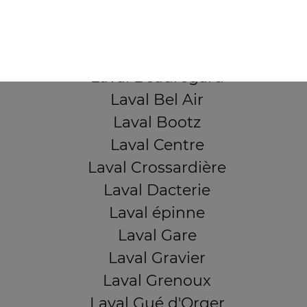
QUARTIERS PROCHES
Laval Avesnière
Laval Beauregard
Laval Bel Air
Laval Bootz
Laval Centre
Laval Crossardière
Laval Dacterie
Laval épinne
Laval Gare
Laval Gravier
Laval Grenoux
Laval Gué d'Orger