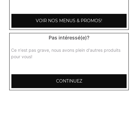
3.50
€
VOIR NOS MENUS & PROMOS!
Pas intéressé(e)?
Ce n'est pas grave, nous avons plein d'autres produits
pour vous!
CONTINUEZ
103, Avenue Robert Buron
53000 Laval
Mentions légales