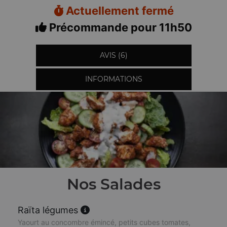
Actuellement fermé
Précommande pour 11h50
AVIS (6)
INFORMATIONS
Nos Salades
Raïta légumes
Yaourt au concombre émincé, petits cubes tomates,