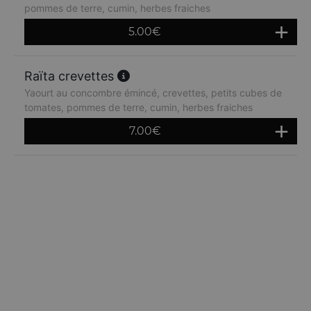
pommes de terre, cumin, herbes fraiches
5.00
€
Raïta crevettes
Yaourt au concombre émincé, crevettes, petits cubes de
tomates, pommes de terre, cumin, herbes fraiches
7.00
€