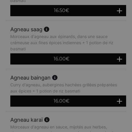
basmati
16.50
€
Agneau saag
Morceaux d'agneau aux épinards, dans une sauce
crémeuse aux fines épices indiennes + 1 potion de riz
basmati
16.00
€
Agneau baingan
Curry d'agneau, aubergines hachées grillées préparées
aux épices + 1 potion de riz basmati
16.00
€
Agneau karaï
Morceaux d'agneau en sauce, mijotés aux herbes,