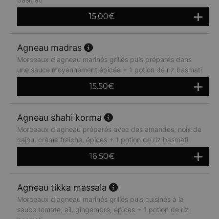
15.00
€
Agneau madras
Morceaux d'agneau marinés grillés puis préparés dans
une sauce moyennement épicée + 1 potion de riz basmati
15.50
€
Agneau shahi korma
Morceaux d'agneau préparés avec des amandes, noix de
cajou, crème fraiche, épices + 1 potion de riz basmati
16.50
€
Agneau tikka massala
Morceaux d'agneau marinés grillés puis cuisinés à la
sauce tomate, ail, gingembre, épices + 1 potion de riz