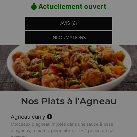
Actuellement ouvert
AVIS (6)
INFORMATIONS
Nos Plats à l'Agneau
Agneau curry
Morceaux d'agneau mijotés dans une sauce à base
d'oignons, tomates, gingembre, ail + 1 potion de riz
basmati