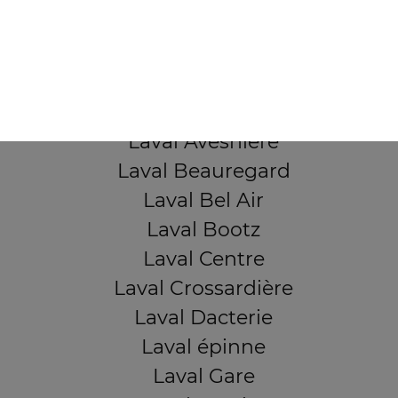
53000 Laval
Mentions légales
QUARTIERS PROCHES
Laval Avesnière
Laval Beauregard
Laval Bel Air
Laval Bootz
Laval Centre
Laval Crossardière
Laval Dacterie
Laval épinne
Laval Gare