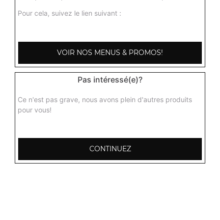
Pour cela, suivez le lien suivant :
VOIR NOS MENUS & PROMOS!
Pas intéressé(e)?
Ce n'est pas grave, nous avons plein d'autres produits
pour vous!
CONTINUEZ
103, Avenue Robert Buron