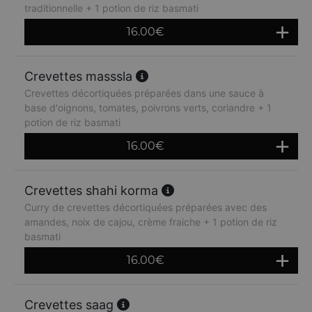
traditionnelle + 1 potion de riz basmati
16.00
€
Crevettes masssla
Crevettes décortiquées préparées dans une sauce à
base d'oignons, tomates, poivrons verts, coriandre + 1
potion de riz basmati
16.00
€
Crevettes shahi korma
Curry de crevettes décortiquées préparées avec des
amandes, noix de cajou, crème fraiche + 1 potion de riz
basmati
16.00
€
Crevettes saag