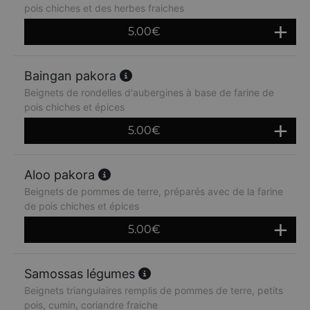
pois chiches et des herbes fraiches
5.00
€
Baingan pakora
Beignets de rondelles d'aubergines à base de farine de
pois chiches et épices
5.00
€
Aloo pakora
Beignets de pommes de terre, préparés avec de la farine
de pois chiches et épices
5.00
€
Samossas légumes
Beignets triangulaires remplis de pommes de terre, petits
pois, cumin, coriandre fraiche