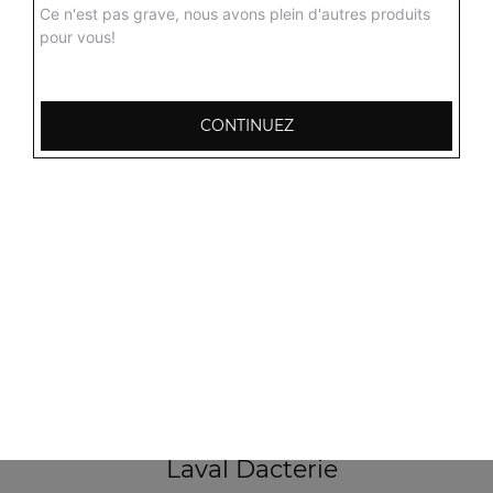
Ce n'est pas grave, nous avons plein d'autres produits
pour vous!
103, Avenue Robert Buron
53000 Laval
CONTINUEZ
Mentions légales
QUARTIERS PROCHES
Laval Avesnière
Laval Beauregard
Laval Bel Air
Laval Bootz
Laval Centre
Laval Crossardière
Laval Dacterie