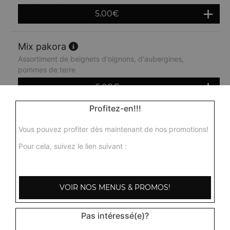
5.00
€
Mix pakora
Assortiment de beignets d'oignons, d'aubergines,
pommes de terre
6.00
€
Profitez-en!!!
Vous pouvez profiter dès maintenant de nos promotions!
Pour cela, suivez le lien suivant :
VOIR NOS MENUS & PROMOS!
Pas intéressé(e)?