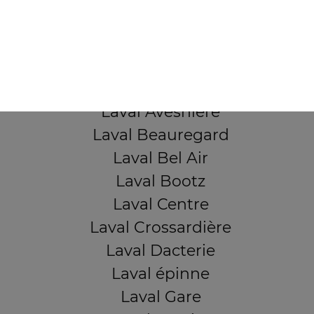
53000 Laval
Mentions légales
QUARTIERS PROCHES
Laval Avesnière
Laval Beauregard
Laval Bel Air
Laval Bootz
Laval Centre
Laval Crossardière
Laval Dacterie
Laval épinne
Laval Gare