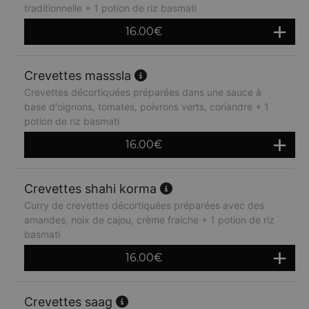
traditionnelle + 1 potion de riz basmati
16.00
€
Crevettes masssla
Crevettes décortiquées préparées dans une sauce à
base d'oignons, tomates, poivrons verts, coriandre + 1
potion de riz basmati
16.00
€
Crevettes shahi korma
Curry de crevettes décortiquées préparées avec des
amandes, noix de cajou, crème fraiche + 1 potion de riz
basmati
16.00
€
Crevettes saag