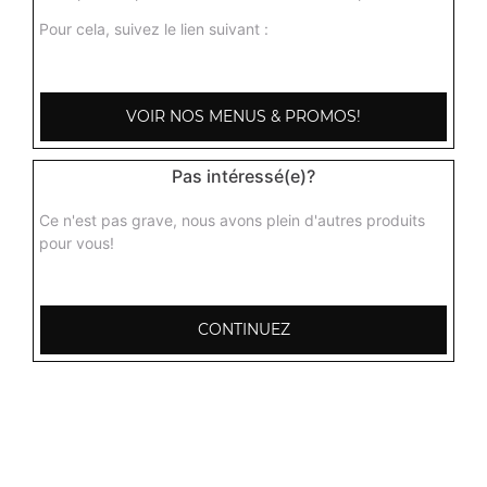
Pour cela, suivez le lien suivant :
VOIR NOS MENUS & PROMOS!
Pas intéressé(e)?
Ce n'est pas grave, nous avons plein d'autres produits
pour vous!
CONTINUEZ
103, Avenue Robert Buron