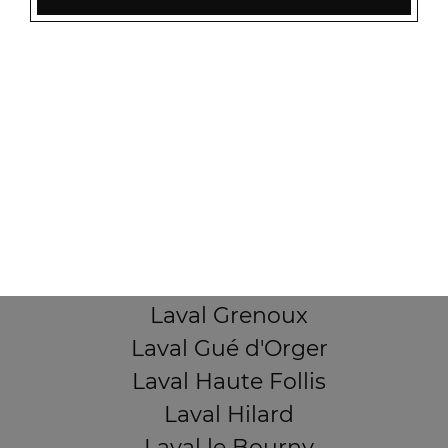
Laval Beauregard
Laval Bel Air
Laval Bootz
Laval Centre
Laval Crossardière
Laval Dacterie
Laval épinne
Laval Gare
Laval Gravier
Laval Grenoux
Laval Gué d'Orger
Laval Haute Follis
Laval Hilard
Laval le Bourny