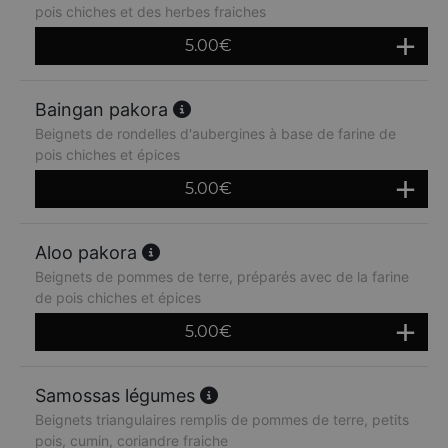
pois chiches et des herbes fraiches
5.00
€
Baingan pakora
Beignets de rondelles d'aubergines à base de farine de
pois chiches et épices
5.00
€
Aloo pakora
Beignets de pommes de terre, préparés avec de la farine
de pois chiches et épices
5.00
€
Samossas légumes
Beignets triangulaires remplis de pommes de terre, petits
pois, cumin, coriandre fraiche