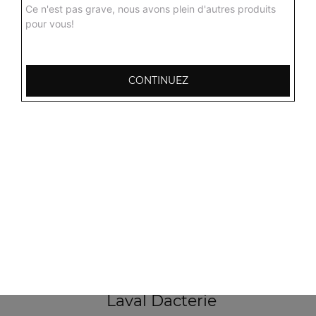
Ce n'est pas grave, nous avons plein d'autres produits
pour vous!
103, Avenue Robert Buron
53000 Laval
CONTINUEZ
Mentions légales
QUARTIERS PROCHES
Laval Avesnière
Laval Beauregard
Laval Bel Air
Laval Bootz
Laval Centre
Laval Crossardière
Laval Dacterie