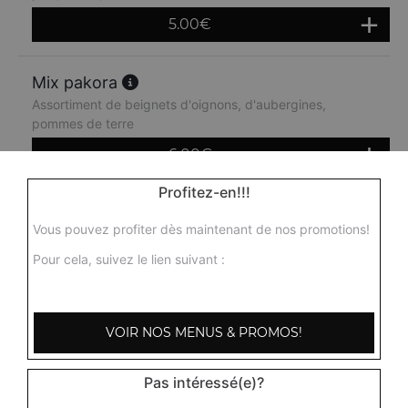
5.00
€
Mix pakora
Assortiment de beignets d'oignons, d'aubergines,
pommes de terre
6.00
€
Profitez-en!!!
Vous pouvez profiter dès maintenant de nos promotions!
Pour cela, suivez le lien suivant :
VOIR NOS MENUS & PROMOS!
Pas intéressé(e)?