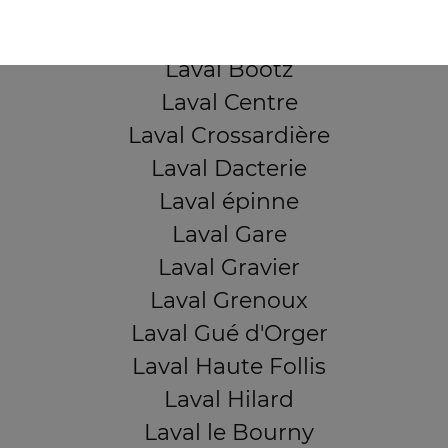
Laval Beauregard
Laval Bel Air
Laval Bootz
Laval Centre
Laval Crossardière
Laval Dacterie
Laval épinne
Laval Gare
Laval Gravier
Laval Grenoux
Laval Gué d'Orger
Laval Haute Follis
Laval Hilard
Laval le Bourny