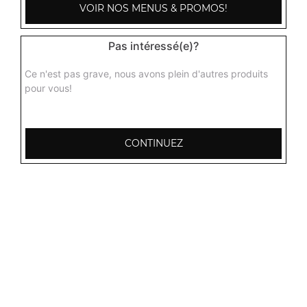
VOIR NOS MENUS & PROMOS!
Pas intéressé(e)?
Ce n'est pas grave, nous avons plein d'autres produits
pour vous!
CONTINUEZ
103, Avenue Robert Buron
53000 Laval
Mentions légales
QUARTIERS PROCHES
Laval Avesnière