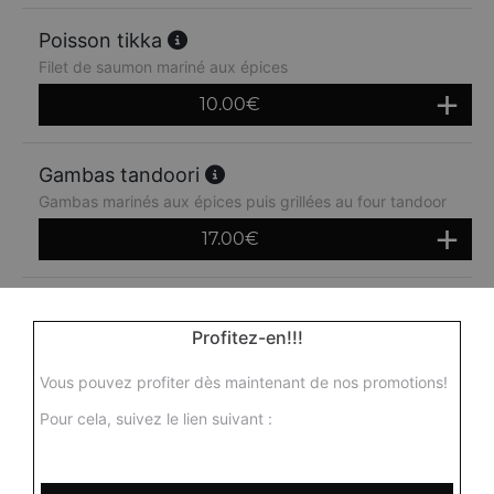
Poisson tikka
Filet de saumon mariné aux épices
10.00
€
Gambas tandoori
Gambas marinés aux épices puis grillées au four tandoor
17.00
€
Mix grill
Profitez-en!!!
Assortiment de morceaux d'agneau, poulet, poisson,
seekh kebab, gambas
Vous pouvez profiter dès maintenant de nos promotions!
14.00
€
Pour cela, suivez le lien suivant :