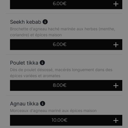
6.00
€
Seekh kebab
Brochette d'agneau haché marinée aux herbes (menthe,
coriandre) et épices maison
6.00
€
Poulet tikka
Dès de poulet désossé, macérés longuement dans des
épices variées et aromates
8.00
€
Agnau tikka
Morceaux d'agneau mariné aux épices maison
10.00
€