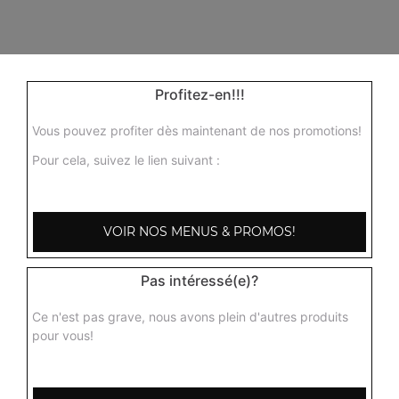
Profitez-en!!!
Vous pouvez profiter dès maintenant de nos promotions!
Pour cela, suivez le lien suivant :
VOIR NOS MENUS & PROMOS!
103, Avenue Robert Buron
Pas intéressé(e)?
53000 Laval
Ce n'est pas grave, nous avons plein d'autres produits
pour vous!
Mentions légales
QUARTIERS PROCHES