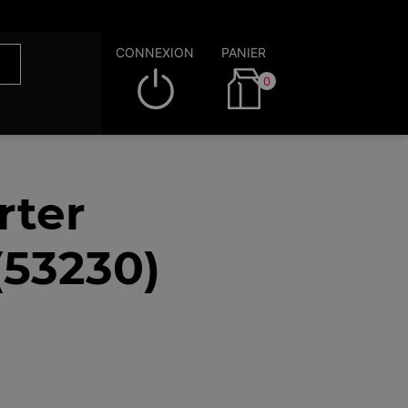
CONNEXION
PANIER
0
rter
(53230)