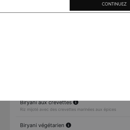
CONTINUEZ
Biryani punjab
Riz mijoté avec des morceaux de poulet, agneau, crevett
Biryani poulet
Riz mijoté avec des morceaux de poulet marinés aux épic
Biryani agneau
Riz mijoté avec des morceaux d'agneau marinés au épice
Biryani aux crevettes
Riz mijoté avec des crevettes marinées aux épices
Biryani végétarien