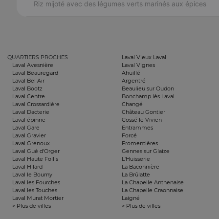
Riz mijoté avec des légumes verts marinés aux épices
QUARTIERS PROCHES
Laval Vieux Laval
Laval Avesnière
Laval Vignes
Laval Beauregard
Ahuillé
Laval Bel Air
Argentré
Laval Bootz
Beaulieu sur Oudon
Laval Centre
Bonchamp lès Laval
Laval Crossardière
Changé
Laval Dacterie
Château Gontier
Laval épinne
Cossé le Vivien
Laval Gare
Entrammes
Laval Gravier
Forcé
Laval Grenoux
Fromentières
Laval Gué d'Orger
Gennes sur Glaize
Laval Haute Follis
L'Huisserie
Laval Hilard
La Baconnière
Laval le Bourny
La Brûlatte
Laval les Fourches
La Chapelle Anthenaise
Laval les Touches
La Chapelle Craonnaise
Laval Murat Mortier
Laigné
> Plus de villes
> Plus de villes