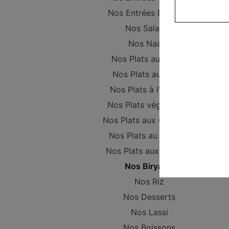
Nos Entrées Beignets
Nos Salades
Nos Naans
Nos Plats au Poulet
Nos Plats au Boeuf
Nos Plats à l'Agneau
Nos Plats végétariens
Nos Plats aux Crevettes
Nos Plats au Poisson
Nos Plats aux Gambas
Nos Biryanis
Nos Riz
Nos Desserts
Nos Lassi
Nos Boissons