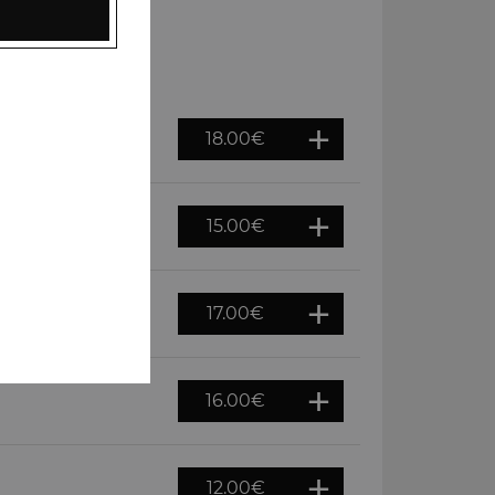
18.00
€
es, épices
15.00
€
es
17.00
€
s
16.00
€
12.00
€