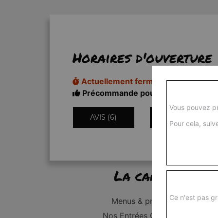
Horaires d'ouverture
Actuellement fermé
Précommande pour demain
Vous pouvez pr
AVIS (6)
INFORMATIONS
Pour cela, suive
La carte
Ce n'est pas gr
Menus & promos
Nos Entrées Grillades