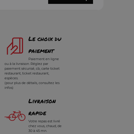
Le choix du
paiement
Paiement en ligne
ou à la livraison. Réglez par
paiement sécurisé, cb, carte ticket
restaurant, ticket restaurant,
espèces.
(pour plus de détails, consultez les
infos)
Livraison
rapide
Votre repas est livré
chez vous, chaud, de
30 à 45 mn.