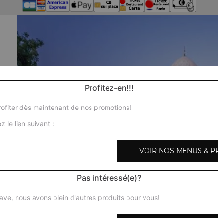
Profitez-en!!!
ofiter dès maintenant de nos promotions!
z le lien suivant :
VOIR NOS MENUS & P
Pas intéressé(e)?
ave, nous avons plein d'autres produits pour vous!