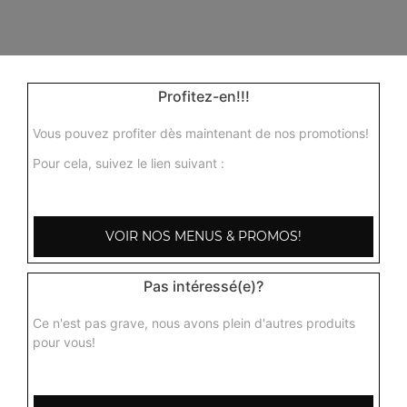
Profitez-en!!!
Vous pouvez profiter dès maintenant de nos promotions!
Pour cela, suivez le lien suivant :
VOIR NOS MENUS & PROMOS!
103, Avenue Robert Buron
Pas intéressé(e)?
53000 Laval
Ce n'est pas grave, nous avons plein d'autres produits
pour vous!
Mentions légales
QUARTIERS PROCHES