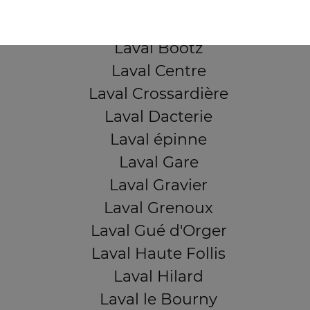
Laval Beauregard
Laval Bel Air
Laval Bootz
Laval Centre
Laval Crossardière
Laval Dacterie
Laval épinne
Laval Gare
Laval Gravier
Laval Grenoux
Laval Gué d'Orger
Laval Haute Follis
Laval Hilard
Laval le Bourny