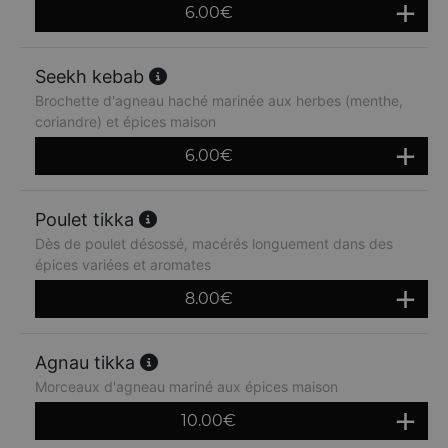
6.00
€
Seekh kebab
Brochette d'agneau haché marinée aux herbes (menthe,
coriandre) et épices maison
6.00
€
Poulet tikka
Dès de poulet désossé, macérés longuement dans des
épices variées et aromates
8.00
€
Agnau tikka
Morceaux d'agneau mariné aux épices maison
10.00
€