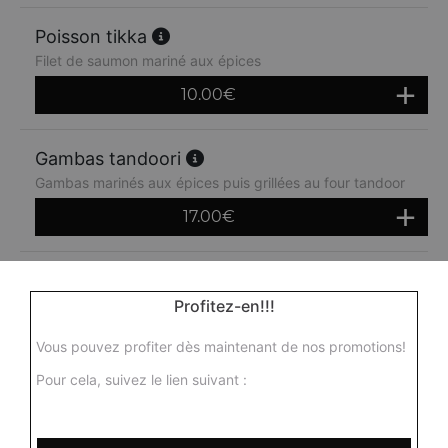
Poisson tikka
Filet de saumon mariné aux épices
10.00
€
Gambas tandoori
Gambas marinés aux épices puis grillées au four tandoor
17.00
€
Mix grill
Profitez-en!!!
Assortiment de morceaux d'agneau, poulet, poisson,
seekh kebab, gambas
Vous pouvez profiter dès maintenant de nos promotions!
14.00
€
Pour cela, suivez le lien suivant :