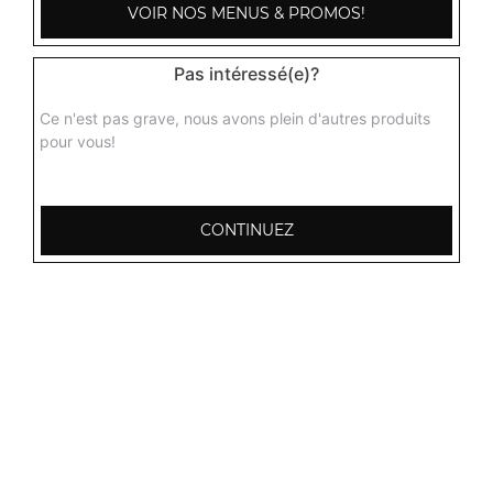
VOIR NOS MENUS & PROMOS!
Pas intéressé(e)?
Ce n'est pas grave, nous avons plein d'autres produits
pour vous!
CONTINUEZ
103, Avenue Robert Buron
53000 Laval
Mentions légales
QUARTIERS PROCHES
Laval Avesnière