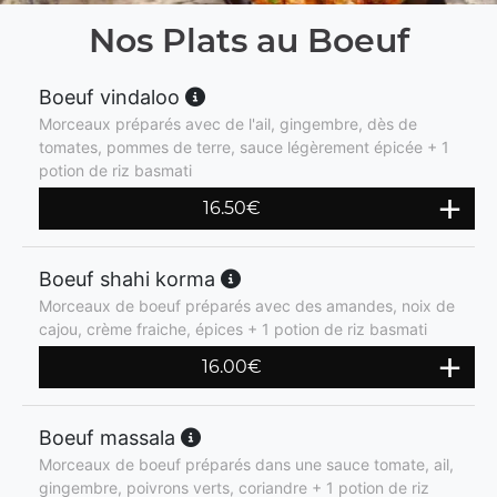
Nos Plats au Boeuf
Boeuf vindaloo
Morceaux préparés avec de l'ail, gingembre, dès de
tomates, pommes de terre, sauce légèrement épicée + 1
potion de riz basmati
16.50
€
Boeuf shahi korma
Morceaux de boeuf préparés avec des amandes, noix de
cajou, crème fraiche, épices + 1 potion de riz basmati
16.00
€
Boeuf massala
Morceaux de boeuf préparés dans une sauce tomate, ail,
gingembre, poivrons verts, coriandre + 1 potion de riz