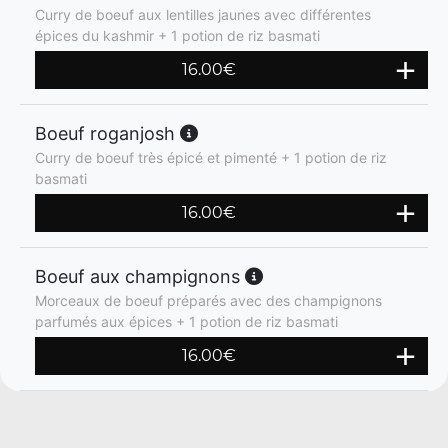
Curry de boeuf aux lentilles jaunes avec différentes
épices du kashmir + 1 potion de riz basmati
16.00
€
Boeuf roganjosh
Curry de boeuf très épicé et pimenté + 1 potion de riz
basmati
16.00
€
Boeuf aux champignons
Morceaux de boeuf préparés avec des champignons
parfumés aux épices + 1 potion de riz basmati
16.00
€