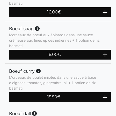
basmati
16.00
€
Boeuf saag
Morceaux de boeuf aux épinards dans une sauce
crémeuse aux fines épices indiennes + 1 potion de riz
basmati
16.00
€
Boeuf curry
Morceaux de poulet mijotés dans une sauce à base
d'oignons, tomates, gingembre, ail + 1 potion de riz
basmati
15.50
€
Boeuf dall