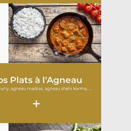
s Plats à l'Agneau
urry, agneau madras, agneau shahi korma, ...
+