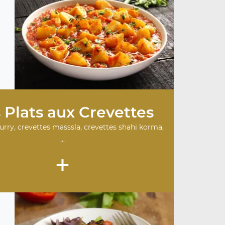
 Plats aux Crevettes
urry, crevettes masssla, crevettes shahi korma,
...
+