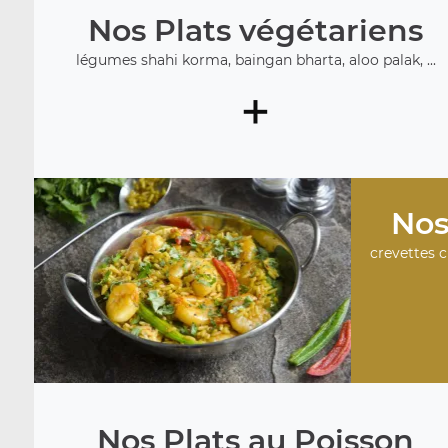
Nos Plats végétariens
légumes shahi korma, baingan bharta, aloo palak, ...
+
Nos
crevettes c
Nos Plats au Poisson