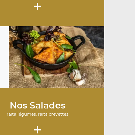
+
Nos Salades
raïta légumes, raïta crevettes
+