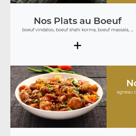
Nos Plats au Boeuf
boeuf vindaloo, boeuf shahi korma, boeuf massala, ...
+
No
agneau c