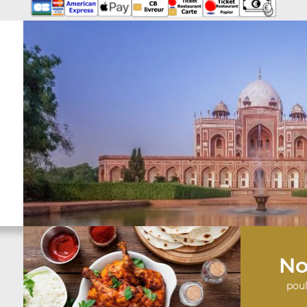
No
poul