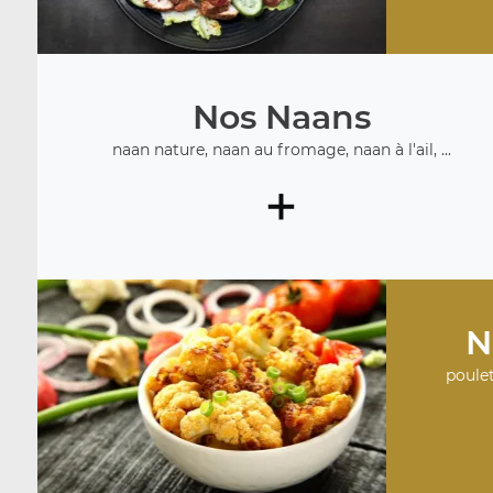
Nos Naans
naan nature, naan au fromage, naan à l'ail, ...
+
N
poulet