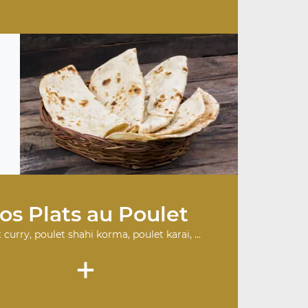
os Plats au Poulet
 curry, poulet shahi korma, poulet karai, ...
+