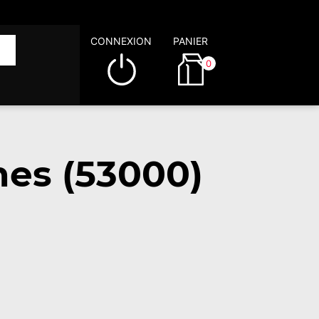
CONNEXION
PANIER
0
hes (53000)