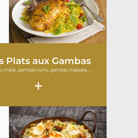
.
s Plats aux Gambas
 malai, gambas curry, gambas massala, ...
+