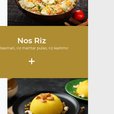
Nos Riz
 basmati, riz marttar pulao, riz kashmir
+