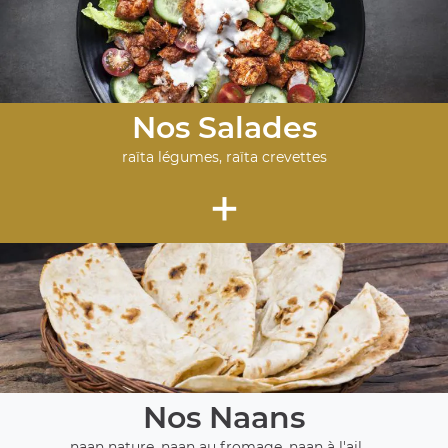
Nos Salades
raïta légumes, raïta crevettes
+
Nos Naans
naan nature, naan au fromage, naan à l'ail, ...