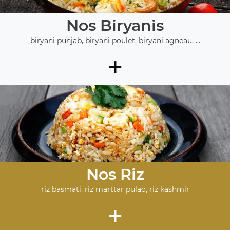
Nos Biryanis
biryani punjab, biryani poulet, biryani agneau, ...
+
Nos Riz
riz basmati, riz marttar pulao, riz kashmir
+