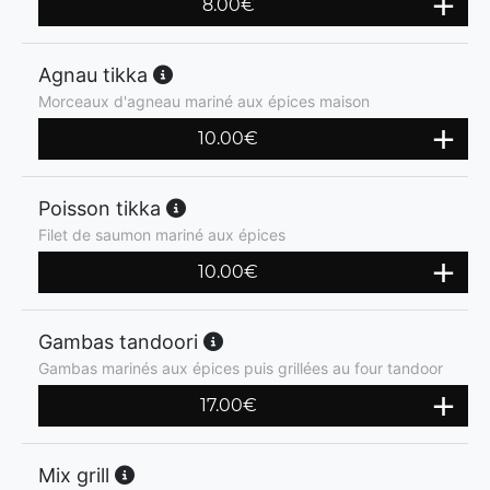
8.00
€
Agnau tikka
Morceaux d'agneau mariné aux épices maison
10.00
€
Poisson tikka
Filet de saumon mariné aux épices
10.00
€
Gambas tandoori
Gambas marinés aux épices puis grillées au four tandoor
17.00
€
Mix grill