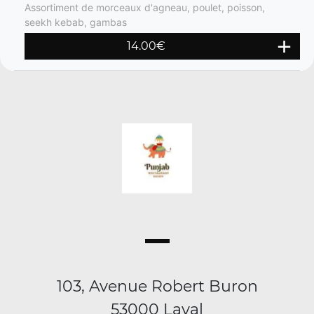
Assortiment de morceaux d'agneau, poulet, poisson,
seekh kebab, gambas
14.00
€
103, Avenue Robert Buron
53000 Laval