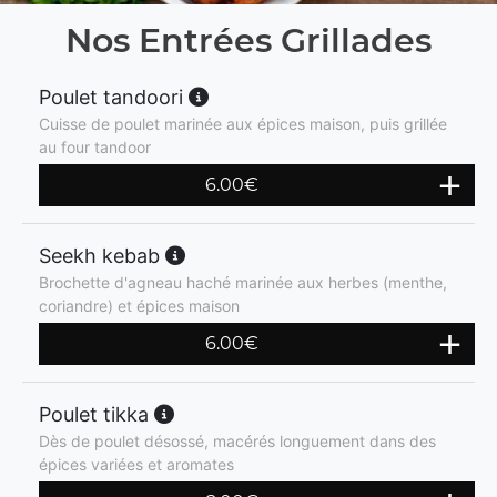
Nos Entrées Grillades
Poulet tandoori
Cuisse de poulet marinée aux épices maison, puis grillée
au four tandoor
6.00
€
Seekh kebab
Brochette d'agneau haché marinée aux herbes (menthe,
coriandre) et épices maison
6.00
€
Poulet tikka
Dès de poulet désossé, macérés longuement dans des
épices variées et aromates