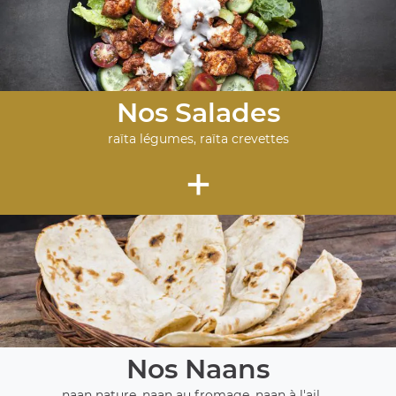
Nos Salades
raïta légumes, raïta crevettes
+
Nos Naans
naan nature, naan au fromage, naan à l'ail, ...