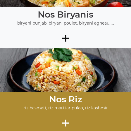
Nos Biryanis
biryani punjab, biryani poulet, biryani agneau, ...
+
Nos Riz
riz basmati, riz marttar pulao, riz kashmir
+