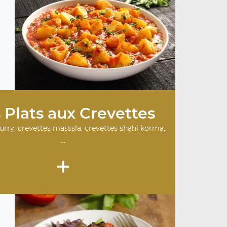
 Plats aux Crevettes
urry, crevettes masssla, crevettes shahi korma,
...
+