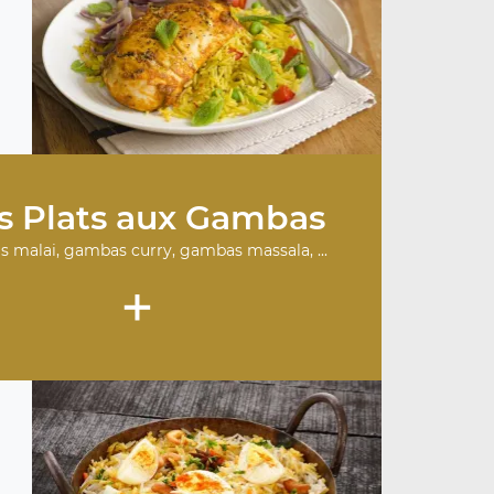
.
s Plats aux Gambas
 malai, gambas curry, gambas massala, ...
+