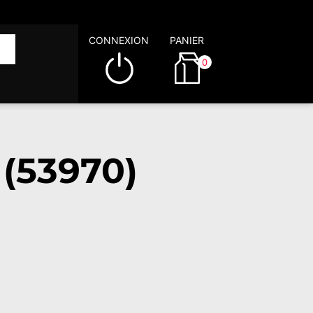
CONNEXION
PANIER
0
 (53970)