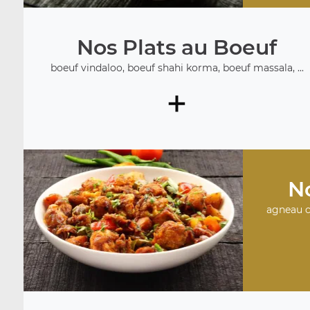
Nos Plats au Boeuf
boeuf vindaloo, boeuf shahi korma, boeuf massala, ...
+
No
agneau c