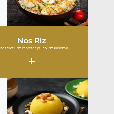
Nos Riz
 basmati, riz marttar pulao, riz kashmir
+