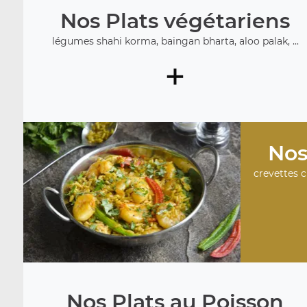
Nos Plats végétariens
légumes shahi korma, baingan bharta, aloo palak, ...
+
Nos
crevettes c
Nos Plats au Poisson