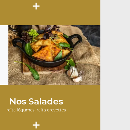
+
Nos Salades
raïta légumes, raïta crevettes
+