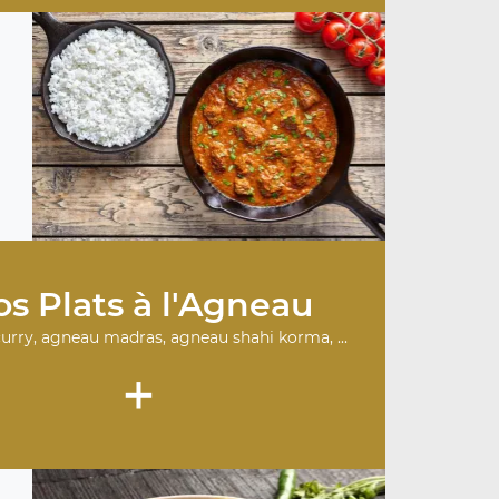
s Plats à l'Agneau
urry, agneau madras, agneau shahi korma, ...
+