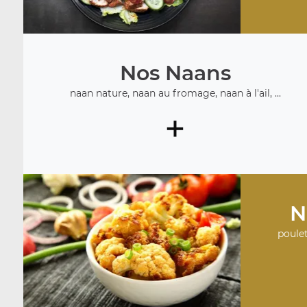
Nos Naans
naan nature, naan au fromage, naan à l'ail, ...
+
N
poulet