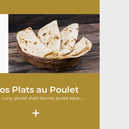
os Plats au Poulet
 curry, poulet shahi korma, poulet karai, ...
+