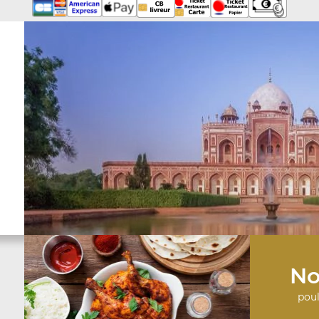
No
poul