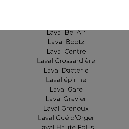
QUARTIERS PROCHES
Laval Avesnière
Laval Beauregard
Laval Bel Air
Laval Bootz
Laval Centre
Laval Crossardière
Laval Dacterie
Laval épinne
Laval Gare
Laval Gravier
Laval Grenoux
Laval Gué d'Orger
Laval Haute Follis