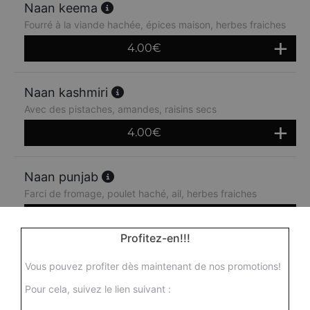
Naan keema
Fourré à la viande hachée, épices maison, herbes fraiches
4.00
€
Naan kashmiri
Avec des pistaches, amandes, raisins secs
4.00
€
Naan punjab
Farci de fromage, poulet haché, ail, herbes fraiches
4.50
€
Profitez-en!!!
Naan spicy
Vous pouvez profiter dès maintenant de nos promotions!
Fourré au fromage, piments, herbes fraiches
Pour cela, suivez le lien suivant :
3.50
€