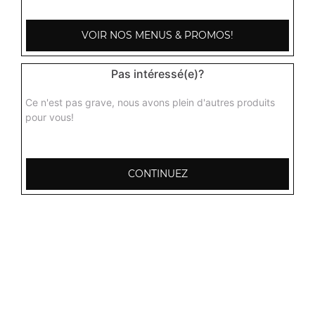
VOIR NOS MENUS & PROMOS!
Pas intéressé(e)?
Ce n'est pas grave, nous avons plein d'autres produits
pour vous!
CONTINUEZ
103, Avenue Robert Buron
53000 Laval
Mentions légales