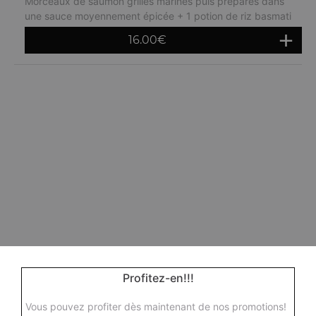
Morceaux de saumon grillés marinés puis préparés dans
une sauce moyennement épicée + 1 potion de riz basmati
16.00
€
Profitez-en!!!
Vous pouvez profiter dès maintenant de nos promotions!