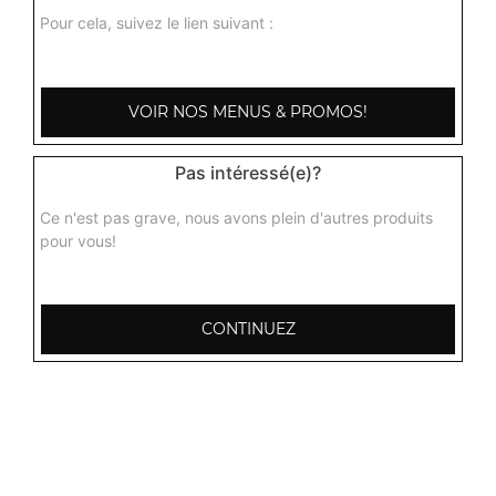
Pour cela, suivez le lien suivant :
VOIR NOS MENUS & PROMOS!
Pas intéressé(e)?
Ce n'est pas grave, nous avons plein d'autres produits
pour vous!
CONTINUEZ
103, Avenue Robert Buron