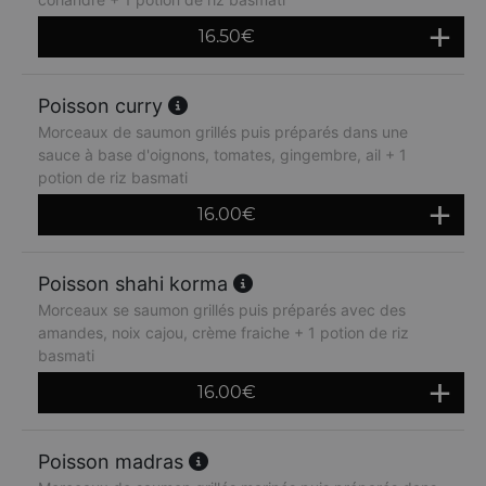
16.50
€
Poisson curry
Morceaux de saumon grillés puis préparés dans une
sauce à base d'oignons, tomates, gingembre, ail + 1
potion de riz basmati
16.00
€
Poisson shahi korma
Morceaux se saumon grillés puis préparés avec des
amandes, noix cajou, crème fraiche + 1 potion de riz
basmati
16.00
€
Poisson madras