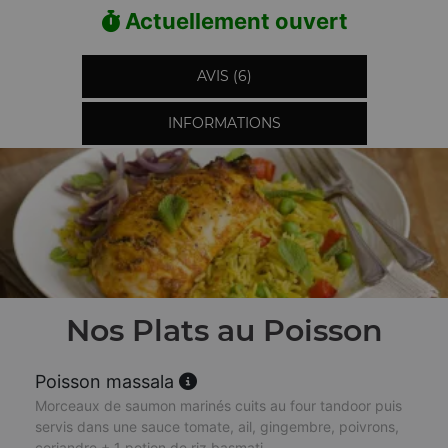
Actuellement ouvert
AVIS (6)
INFORMATIONS
Nos Plats au Poisson
Poisson massala
Morceaux de saumon marinés cuits au four tandoor puis
servis dans une sauce tomate, ail, gingembre, poivrons,
coriandre + 1 potion de riz basmati