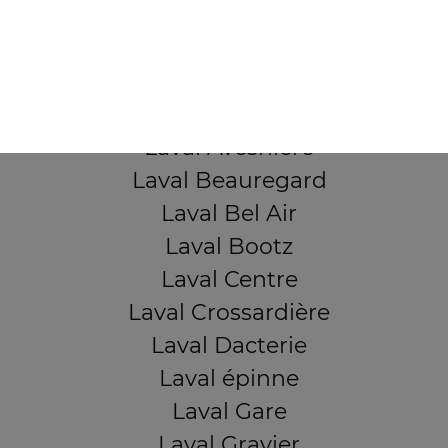
53000 Laval
Mentions légales
QUARTIERS PROCHES
Laval Avesnière
Laval Beauregard
Laval Bel Air
Laval Bootz
Laval Centre
Laval Crossardière
Laval Dacterie
Laval épinne
Laval Gare
Laval Gravier