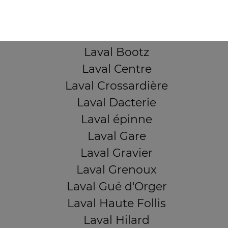
Laval Avesnière
Laval Beauregard
Laval Bel Air
Laval Bootz
Laval Centre
Laval Crossardière
Laval Dacterie
Laval épinne
Laval Gare
Laval Gravier
Laval Grenoux
Laval Gué d'Orger
Laval Haute Follis
Laval Hilard