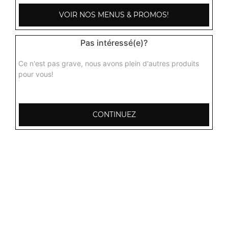
VOIR NOS MENUS & PROMOS!
Pas intéressé(e)?
Ce n'est pas grave, nous avons plein d'autres produits
pour vous!
CONTINUEZ
103, Avenue Robert Buron
53000 Laval
Mentions légales
QUARTIERS PROCHES