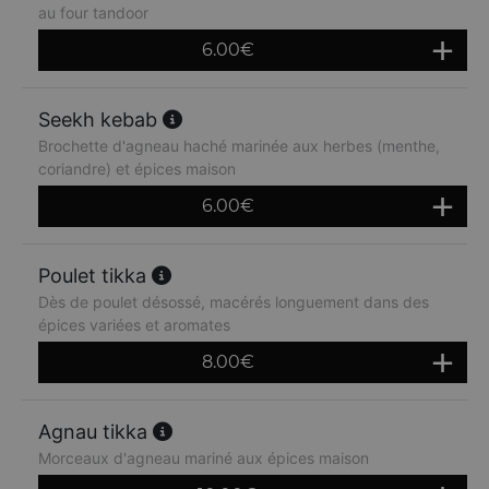
au four tandoor
6.00
€
Seekh kebab
Brochette d'agneau haché marinée aux herbes (menthe,
coriandre) et épices maison
6.00
€
Poulet tikka
Dès de poulet désossé, macérés longuement dans des
épices variées et aromates
8.00
€
Agnau tikka
Morceaux d'agneau mariné aux épices maison