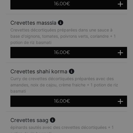
16.00
€
Crevettes masssla
Crevettes décortiquées préparées dans une sauce à
base d'oignons, tomates, poivrons verts, coriandre + 1
potion de riz basmati
16.00
€
Crevettes shahi korma
Curry de crevettes décortiquées préparées avec des
amandes, noix de cajou, crème fraiche + 1 potion de riz
basmati
16.00
€
Crevettes saag
épinards sautés avec des crevettes décortiquées + 1