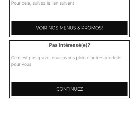
Pour cela, suivez le lien suivant :
VOIR NOS MENUS & PROMOS!
Pas intéressé(e)?
Ce n'est pas grave, nous avons plein d'autres produits
pour vous!
CONTINUEZ
103, Avenue Robert Buron
53000 Laval