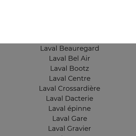
Mentions légales
QUARTIERS PROCHES
Laval Avesnière
Laval Beauregard
Laval Bel Air
Laval Bootz
Laval Centre
Laval Crossardière
Laval Dacterie
Laval épinne
Laval Gare
Laval Gravier