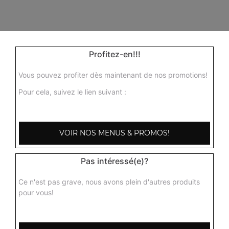
Profitez-en!!!
Vous pouvez profiter dès maintenant de nos promotions!
Pour cela, suivez le lien suivant :
VOIR NOS MENUS & PROMOS!
103, Avenue Robert Buron
Pas intéressé(e)?
53000 Laval
Ce n'est pas grave, nous avons plein d'autres produits
pour vous!
Mentions légales
QUARTIERS PROCHES