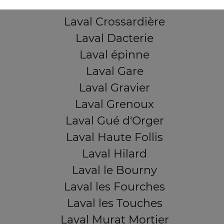
Laval Centre
Laval Crossardière
Laval Dacterie
Laval épinne
Laval Gare
Laval Gravier
Laval Grenoux
Laval Gué d'Orger
Laval Haute Follis
Laval Hilard
Laval le Bourny
Laval les Fourches
Laval les Touches
Laval Murat Mortier