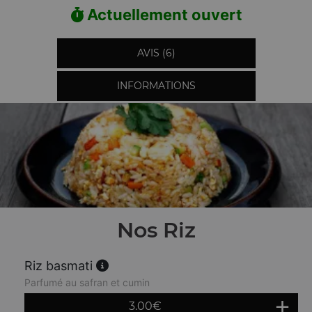
Actuellement ouvert
AVIS (6)
INFORMATIONS
Nos Riz
Riz basmati
Parfumé au safran et cumin
3.00
€