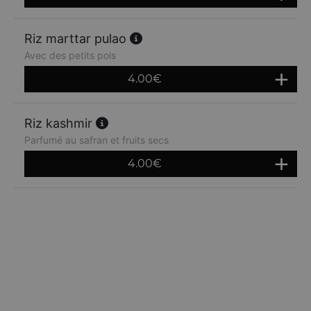
Riz marttar pulao
Avec des petits pois
4.00
€
Riz kashmir
Parfumé au safran et fruits secs
4.00
€