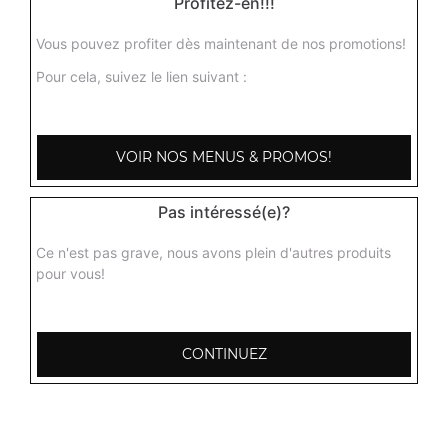
Profitez-en!!!
Curry de boeuf très épicé et pimenté + 1 potion de riz
basmati
Vous pouvez profiter dès maintenant de nos promotions!
16.00
€
Pour cela, suivez le lien suivant :
Boeuf aux champignons
Morceaux de boeuf préparés avec des champignons
VOIR NOS MENUS & PROMOS!
parfumés aux épices + 1 potion de riz basmati
16.00
€
Pas intéressé(e)?
Ce n'est pas grave, nous avons plein d'autres produits
pour vous!
CONTINUEZ