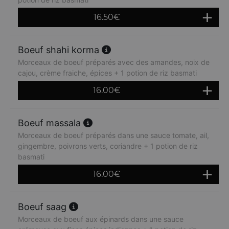
16.50
€
Boeuf shahi korma
Morceaux de boeuf préparés avec des amandes, noix de
cajou, crème fraiche, épices + 1 potion de riz basmati
16.00
€
Boeuf massala
Morceaux de boeuf préparés dans une sauce tomate, ail,
gingembre, poivrons verts, coriandre + 1 potion de riz
basmati
16.00
€
Boeuf saag
Morceaux de boeuf aux épinards dans une sauce