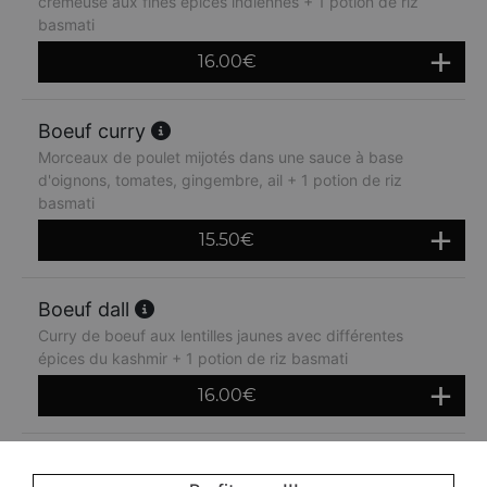
crémeuse aux fines épices indiennes + 1 potion de riz
basmati
16.00
€
Boeuf curry
Morceaux de poulet mijotés dans une sauce à base
d'oignons, tomates, gingembre, ail + 1 potion de riz
basmati
15.50
€
Boeuf dall
Curry de boeuf aux lentilles jaunes avec différentes
épices du kashmir + 1 potion de riz basmati
16.00
€
Boeuf roganjosh