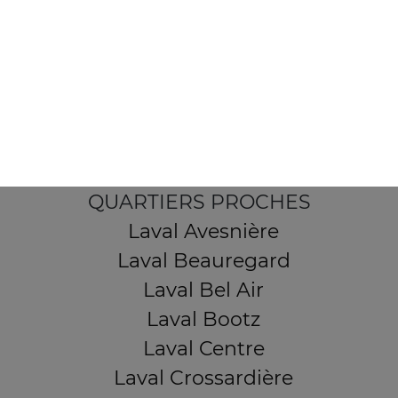
103, Avenue Robert Buron
53000 Laval
Mentions légales
QUARTIERS PROCHES
Laval Avesnière
Laval Beauregard
Laval Bel Air
Laval Bootz
Laval Centre
Laval Crossardière