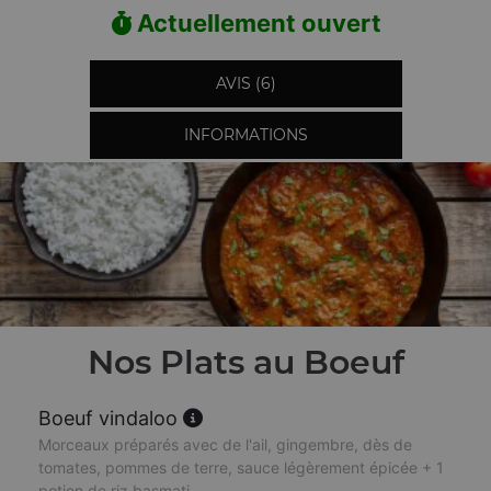
Actuellement ouvert
AVIS (6)
INFORMATIONS
Nos Plats au Boeuf
Boeuf vindaloo
Morceaux préparés avec de l'ail, gingembre, dès de
tomates, pommes de terre, sauce légèrement épicée + 1
potion de riz basmati