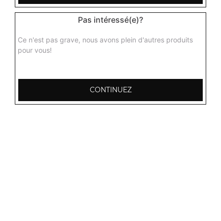
Pas intéressé(e)?
Ce n'est pas grave, nous avons plein d'autres produits
pour vous!
Nos Plats aux Gambas
gambas malai, gambas curry, gambas massala, ...
+
CONTINUEZ
Nos Biryanis
biryani punjab, biryani poulet, biryani agneau, ...