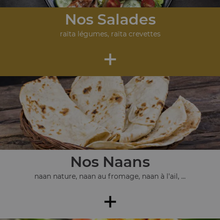
Nos Salades
raïta légumes, raïta crevettes
+
Nos Naans
naan nature, naan au fromage, naan à l'ail, ...
+