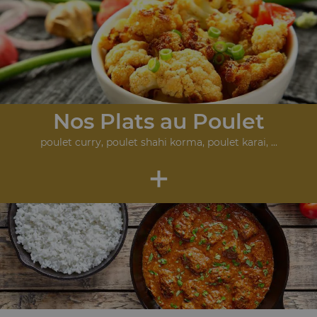
Nos Plats au Poulet
poulet curry, poulet shahi korma, poulet karai, ...
+