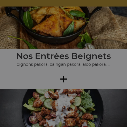
Nos Entrées Beignets
oignons pakora, baingan pakora, aloo pakora, ...
+