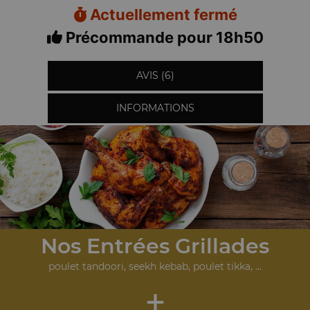
Actuellement fermé
Précommande pour 18h50
AVIS (6)
INFORMATIONS
Nos Entrées Grillades
poulet tandoori, seekh kebab, poulet tikka, ...
+