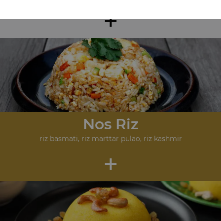
+
Nos Riz
riz basmati, riz marttar pulao, riz kashmir
+