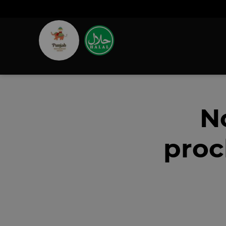
N
proc