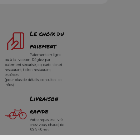
Le choix du
paiement
Paiement en ligne
ou à la livraison. Réglez par
paiement sécurisé, cb, carte ticket
restaurant, ticket restaurant,
espèces.
(pour plus de détails, consultez les
infos)
Livraison
rapide
Votre repas est livré
chez vous, chaud, de
30 à 45 mn.