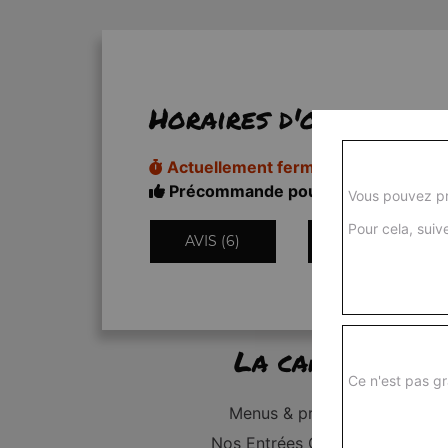
Horaires d'ouverture
Actuellement fermé
Précommande pour 11h50
Vous pouvez pr
Pour cela, suive
AVIS (6)
INFORMATIONS
La carte
Ce n'est pas gr
Menus & promos
Nos Entrées Grillades