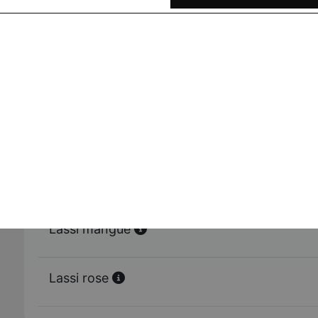
Lassi salé
Lassi sucré
Lassi banane
Lassi mangue
Lassi rose