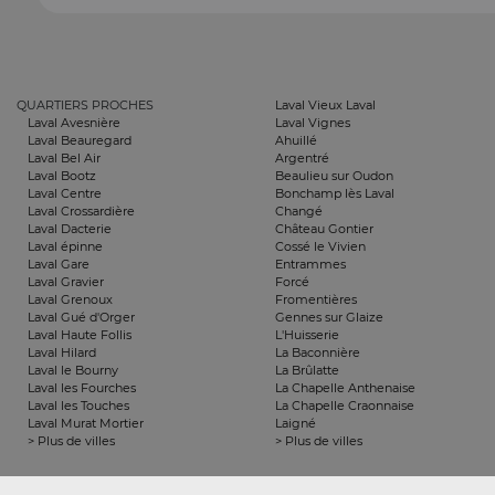
QUARTIERS PROCHES
Laval Vieux Laval
Laval Avesnière
Laval Vignes
Laval Beauregard
Ahuillé
Laval Bel Air
Argentré
Laval Bootz
Beaulieu sur Oudon
Laval Centre
Bonchamp lès Laval
Laval Crossardière
Changé
Laval Dacterie
Château Gontier
Laval épinne
Cossé le Vivien
Laval Gare
Entrammes
Laval Gravier
Forcé
Laval Grenoux
Fromentières
Laval Gué d'Orger
Gennes sur Glaize
Laval Haute Follis
L'Huisserie
Laval Hilard
La Baconnière
Laval le Bourny
La Brûlatte
Laval les Fourches
La Chapelle Anthenaise
Laval les Touches
La Chapelle Craonnaise
Laval Murat Mortier
Laigné
> Plus de villes
> Plus de villes