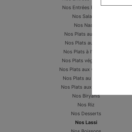
Nos Entrées Beignets
Nos Salades
Nos Naans
Nos Plats au Poulet
Nos Plats au Boeuf
Nos Plats à l'Agneau
Nos Plats végétariens
Nos Plats aux Crevettes
Nos Plats au Poisson
Nos Plats aux Gambas
Nos Biryanis
Nos Riz
Nos Desserts
Nos Lassi
Nos Boissons