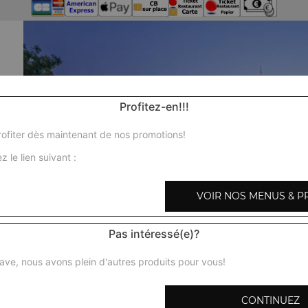
Profitez-en!!!
ofiter dès maintenant de nos promotions!
z le lien suivant :
VOIR NOS MENUS & P
Pas intéressé(e)?
ave, nous avons plein d'autres produits pour vous!
CONTINUEZ