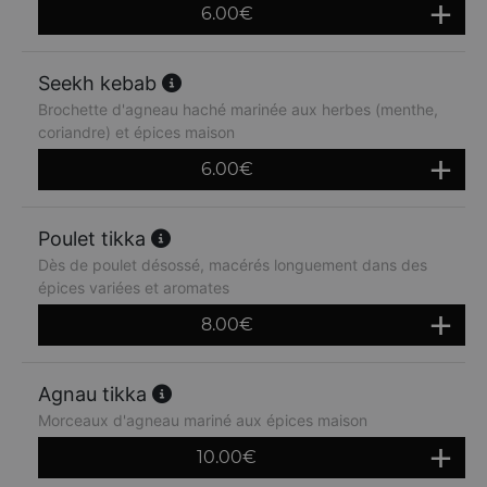
6.00
€
Seekh kebab
Brochette d'agneau haché marinée aux herbes (menthe,
coriandre) et épices maison
6.00
€
Poulet tikka
Dès de poulet désossé, macérés longuement dans des
épices variées et aromates
8.00
€
Agnau tikka
Morceaux d'agneau mariné aux épices maison
10.00
€