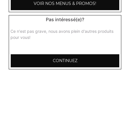
VOIR NOS MENUS & PROMOS!
Pas intéressé(e)?
Ce n'est pas grave, nous avons plein d'autres produits
pour vous!
CONTINUEZ
103, Avenue Robert Buron
53000 Laval
Mentions légales
QUARTIERS PROCHES
Laval Avesnière