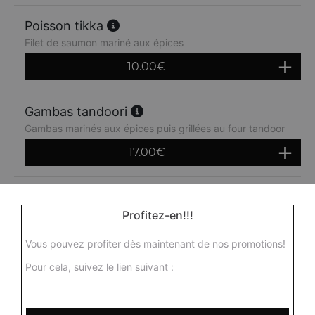
Poisson tikka
Filet de saumon mariné aux épices
10.00
€
Gambas tandoori
Gambas marinés aux épices puis grillées au four tandoor
17.00
€
Mix grill
Profitez-en!!!
Assortiment de morceaux d'agneau, poulet, poisson,
seekh kebab, gambas
Vous pouvez profiter dès maintenant de nos promotions!
14.00
€
Pour cela, suivez le lien suivant :