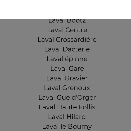
Laval Beauregard
Laval Bel Air
Laval Bootz
Laval Centre
Laval Crossardière
Laval Dacterie
Laval épinne
Laval Gare
Laval Gravier
Laval Grenoux
Laval Gué d'Orger
Laval Haute Follis
Laval Hilard
Laval le Bourny