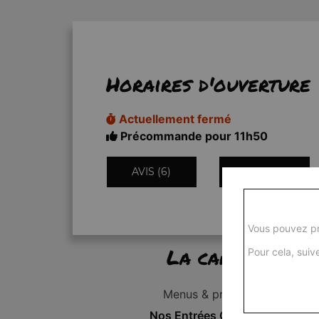
Horaires d'ouverture
Actuellement fermé
Précommande pour 11h50
AVIS (6)
INFORMATIONS
Vous pouvez pr
La carte
Pour cela, suive
Menus & promos
Nos Entrées Grillades