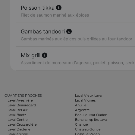
Poisson tikka
Filet de saumon mariné aux épices
Gambas tandoori
Gambas marinés aux épices puis grillées au four tandoor
Mix grill
Assortiment de morceaux d'agneau, poulet, poisson, se
QUARTIERS PROCHES
Laval Vieux Laval
Laval Avesnière
Laval Vignes
Laval Beauregard
Ahuillé
Laval Bel Air
Argentré
Laval Bootz
Beaulieu sur Oudon
Laval Centre
Bonchamp lès Laval
Laval Crossardière
Changé
Laval Dacterie
Château Gontier
Laval épinne
Cossé le Vivien