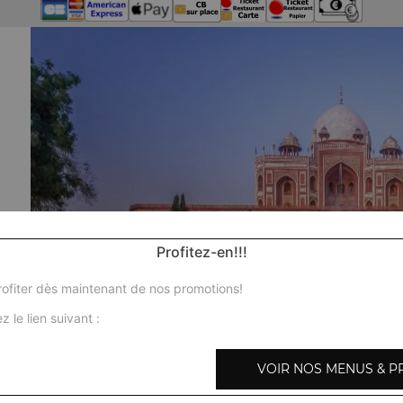
Profitez-en!!!
ofiter dès maintenant de nos promotions!
z le lien suivant :
VOIR NOS MENUS & P
Nos 