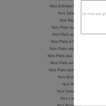
Nos Entrées Beignets
Nos Salades
Ce n'est pas gr
Nos Naans
Nos Plats au Poulet
Nos Plats au Boeuf
Nos Plats à l'Agneau
Nos Plats végétariens
Nos Plats aux Crevettes
Nos Plats au Poisson
Nos Plats aux Gambas
Nos Biryanis
Nos Riz
Nos Desserts
Nos Lassi
Nos Boissons