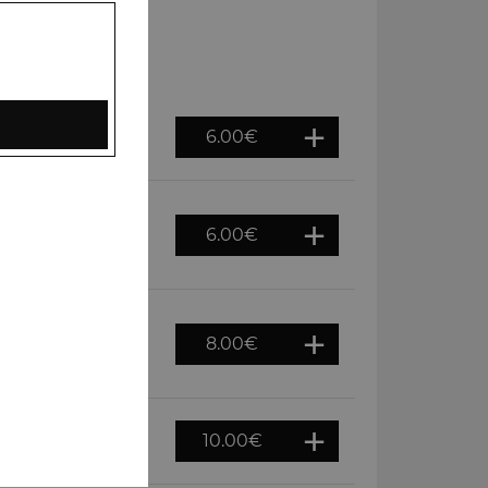
6.00
€
au four tandoor
6.00
€
riandre) et épices
8.00
€
ces variées et
10.00
€