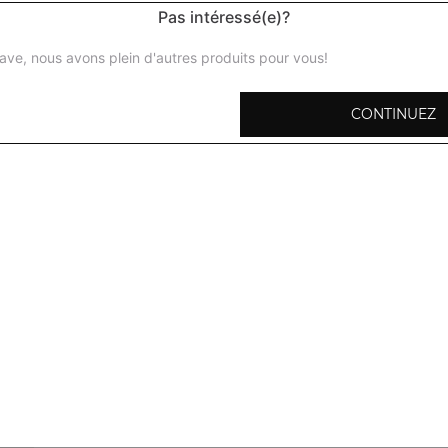
Pas intéressé(e)?
ave, nous avons plein d'autres produits pour vous!
CONTINUEZ
Poulet tandoori
Cuisse de poulet marinée aux épices maison, puis grillée 
Seekh kebab
Brochette d'agneau haché marinée aux herbes (menthe, co
maison
Poulet tikka
Dès de poulet désossé, macérés longuement dans des épi
aromates
Agnau tikka
Morceaux d'agneau mariné aux épices maison