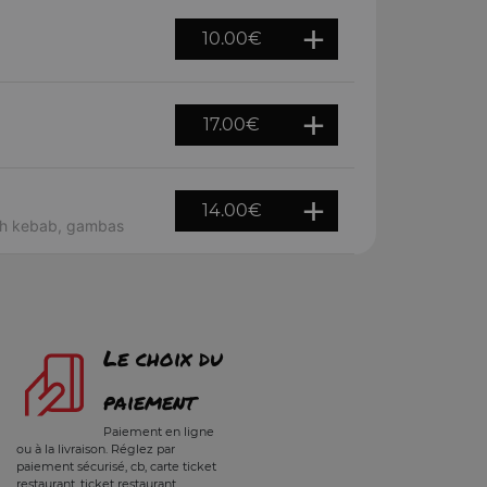
10.00
€
17.00
€
14.00
€
ekh kebab, gambas
Le choix du
paiement
Paiement en ligne
ou à la livraison. Réglez par
paiement sécurisé, cb, carte ticket
restaurant, ticket restaurant,