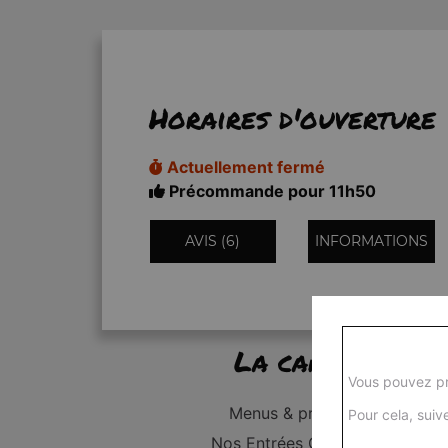
Horaires d'ouverture
Actuellement fermé
Précommande pour 11h50
AVIS (6)
INFORMATIONS
La carte
Vous pouvez pr
Menus & promos
Pour cela, suive
Nos Entrées Grillades