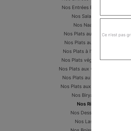
Nos Entrées Beignets
Nos Salades
Nos Naans
Nos Plats au Poulet
Ce n'est pas gr
Nos Plats au Boeuf
Nos Plats à l'Agneau
Nos Plats végétariens
Nos Plats aux Crevettes
Nos Plats au Poisson
Nos Plats aux Gambas
Nos Biryanis
Nos Riz
Nos Desserts
Nos Lassi
Nos Boissons