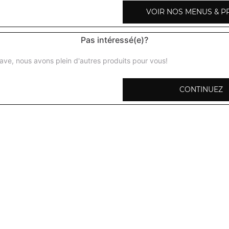
VOIR NOS MENUS & P
Pas intéressé(e)?
Riz basmati
ave, nous avons plein d'autres produits pour vous!
Parfumé au safran et cumin
CONTINUEZ
Riz marttar pulao
Avec des petits pois
Riz kashmir
Parfumé au safran et fruits secs