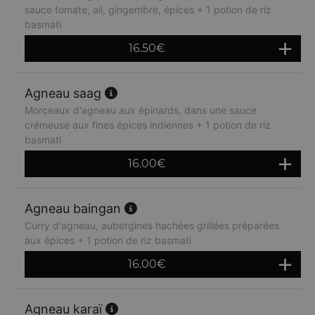
sauce tomate, ail, gingembre, épices + 1 potion de riz
basmati
16.50
€
Agneau saag
Morceaux d'agneau aux épinards, dans une sauce
crémeuse aux fines épices indiennes + 1 potion de riz
basmati
16.00
€
Agneau baingan
Curry d'agneau, aubergines hachées grillées préparées
aux épices + 1 potion de riz basmati
16.00
€
Agneau karaï