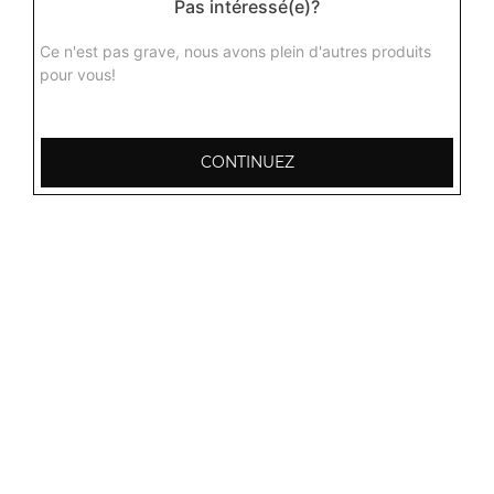
Pas intéressé(e)?
Agneau dall
Curry d'agneau aux lentilles jaunes avec différentes
Ce n'est pas grave, nous avons plein d'autres produits
épices du kashmir + 1 potion de riz basmati
pour vous!
16.00
€
CONTINUEZ
Agneau aux champignons
Curry d'agneau aux champignons délicieusement
parfumé aux épices + 1 potion de riz basmati
16.00
€