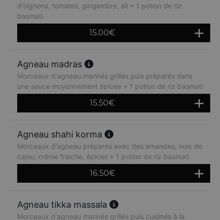
d'oignons, tomates, gingembre, ail + 1 potion de riz
basmati
15.00
€
Agneau madras
Morceaux d'agneau marinés grillés puis préparés dans
une sauce moyennement épicée + 1 potion de riz basmati
15.50
€
Agneau shahi korma
Morceaux d'agneau préparés avec des amandes, noix de
cajou, crème fraiche, épices + 1 potion de riz basmati
16.50
€
Agneau tikka massala
Morceaux d'agneau marinés grillés puis cuisinés à la